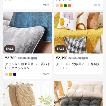
全
8
色
全
4
色
SALE
SALE
¥
2,700
¥
2,390
¥
3000
(割引前)
¥
2660
(割引前)
クッション 鏡面風合い 上質パイ
クッション 北欧風アート線画ク
ピングクッション
ッション
全
3
色