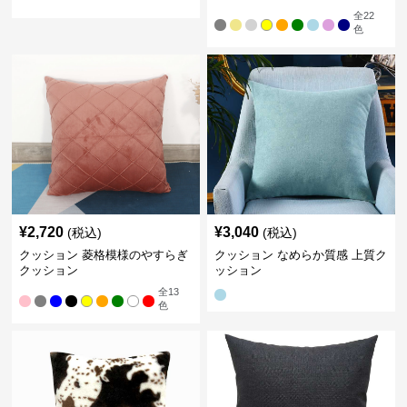
全
22
色
¥
2,720
¥
3,040
(税込)
(税込)
クッション 菱格模様のやすらぎ
クッション なめらか質感 上質ク
クッション
ッション
全
13
色