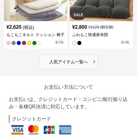
SALE
¥
2,620
¥
2,800
(税込)
¥
3120
(割引前)
もこもこキルト クッション 椅子
ふわもこ快適座布団
全
7
色
全
2
色
›
人気アイテム一覧へ
お支払い方法について
お支払いは、クレジットカード・コンビニ/銀行振り込
み・各種QR決済に対応しています。
クレジットカード