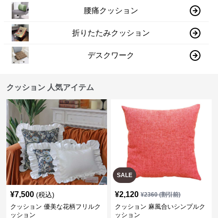
腰痛クッション
折りたたみクッション
デスクワーク
クッション 人気アイテム
SALE
¥
7,500
¥
2,120
(税込)
¥
2360
(割引前)
クッション 優美な花柄フリルク
クッション 麻風合いシンプルク
ッション
ッション