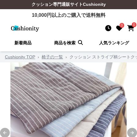
クッション
専門通販サイト
Cushionity
10,000
円以上のご購入で送料無料
0
0
新着商品
商品を検索
人気ランキング
Cushionity TOP
›
椅子の一覧
›
クッション ストライプ柄シートク
Previous slide
Ne