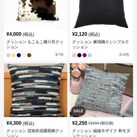
¥
4,000
¥
2,120
(税込)
(税込)
クッション もこもこ織り目クッ
クッション 麻混織りシンプルク
ション
ッション
全
7
色
全
10
色
SALE
¥
4,300
¥
2,250
(税込)
¥
2500
(割引前)
クッション 芸術的花園装飾クッ
クッション 縦線モザイク 和モダ
ション
ンクッション