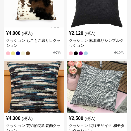
¥
4,000
¥
2,120
(税込)
(税込)
クッション もこもこ織り目クッ
クッション 麻混織りシンプルク
ション
ッション
全
7
色
全
10
色
¥
4,300
¥
2,500
(税込)
(税込)
クッション 芸術的花園装飾クッ
クッション 縦線モザイク 和モダ
ション
ンクッション