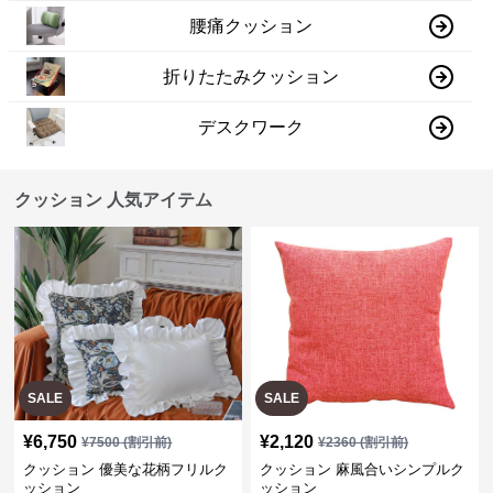
腰痛クッション
折りたたみクッション
デスクワーク
クッション 人気アイテム
SALE
SALE
¥
6,750
¥
2,120
¥
7500
(割引前)
¥
2360
(割引前)
クッション 優美な花柄フリルク
クッション 麻風合いシンプルク
ッション
ッション