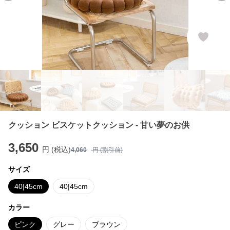
クッション ビスケットクッション - 甘い夢のお供
3,650
円 (税込)
4,060
円 (割引前)
サイズ
40|45cm
40|45cm
カラー
ピンク
グレー
ブラウン