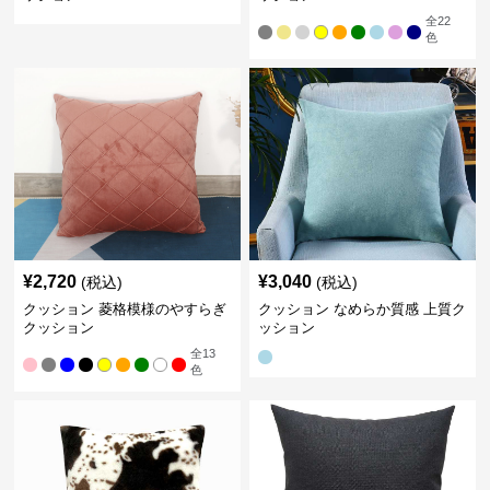
全
22
色
¥
2,720
¥
3,040
(税込)
(税込)
クッション 菱格模様のやすらぎ
クッション なめらか質感 上質ク
クッション
ッション
全
13
色