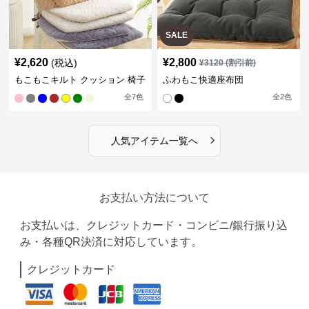
SALE
¥
2,620
¥
2,800
(税込)
¥
3120
(割引前)
もこもこキルト クッション 椅子
ふわもこ快適座布団
全
7
色
全
2
色
›
人気アイテム一覧へ
お支払い方法について
お支払いは、クレジットカード・コンビニ/銀行振り込
み・各種QR決済に対応しています。
クレジットカード