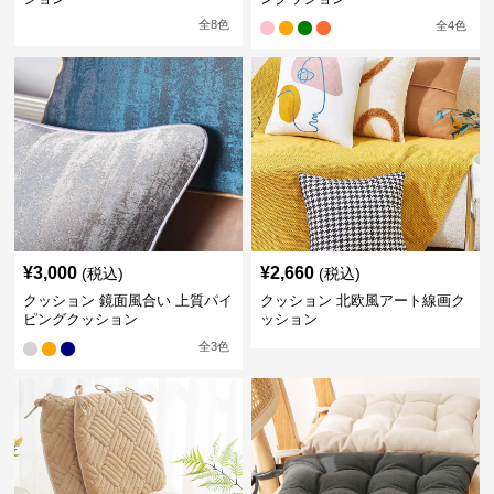
全
8
色
全
4
色
¥
3,000
¥
2,660
(税込)
(税込)
クッション 鏡面風合い 上質パイ
クッション 北欧風アート線画ク
ピングクッション
ッション
全
3
色