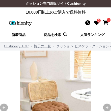
クッション
専門通販サイト
Cushionity
10,000
円以上のご購入で送料無料
0
0
新着商品
商品を検索
人気ランキング
Cushionity TOP
›
椅子の一覧
›
クッション ビスケットクッション 
Previous slide
Ne