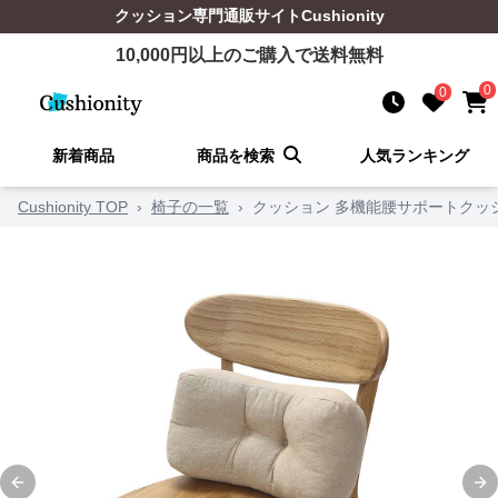
クッション
専門通販サイト
Cushionity
10,000
円以上のご購入で送料無料
0
0
新着商品
商品を検索
人気ランキング
Cushionity TOP
›
椅子の一覧
›
クッション 多機能腰サポートクッ
Previous slide
Ne