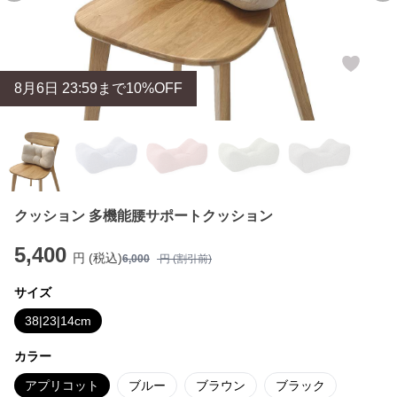
8
月
6
日 23:59まで10%OFF
クッション 多機能腰サポートクッション
5,400
円 (税込)
6,000
円 (割引前)
サイズ
38|23|14cm
カラー
アプリコット
ブルー
ブラウン
ブラック