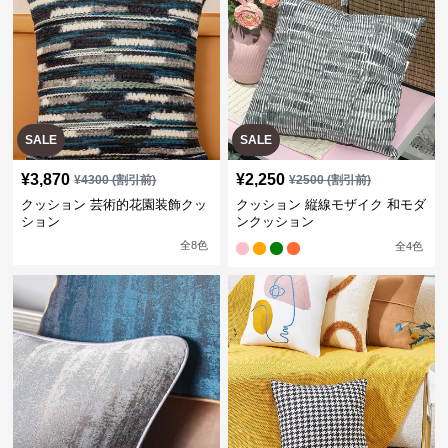
SALE
SALE
¥
3,870
¥
2,250
¥
4300
(割引前)
¥
2500
(割引前)
クッション 芸術的花園装飾クッ
クッション 縦線モザイク 和モダ
ション
ンクッション
全
8
色
全
4
色