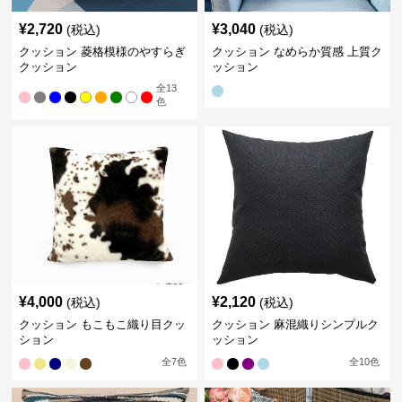
¥
2,720
¥
3,040
(税込)
(税込)
クッション 菱格模様のやすらぎ
クッション なめらか質感 上質ク
クッション
ッション
全
13
色
¥
4,000
¥
2,120
(税込)
(税込)
クッション もこもこ織り目クッ
クッション 麻混織りシンプルク
ション
ッション
全
7
色
全
10
色