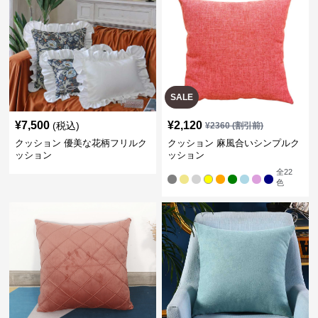
SALE
¥
7,500
¥
2,120
(税込)
¥
2360
(割引前)
クッション 優美な花柄フリルク
クッション 麻風合いシンプルク
ッション
ッション
全
22
色