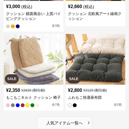
¥
3,000
¥
2,660
(税込)
(税込)
クッション 鏡面風合い 上質パイ
クッション 北欧風アート線画ク
ピングクッション
ッション
全
3
色
SALE
SALE
¥
2,350
¥
2,800
¥
2620
(割引前)
¥
3120
(割引前)
もこもこキルト クッション 椅子
ふわもこ快適座布団
全
7
色
全
2
色
›
人気アイテム一覧へ