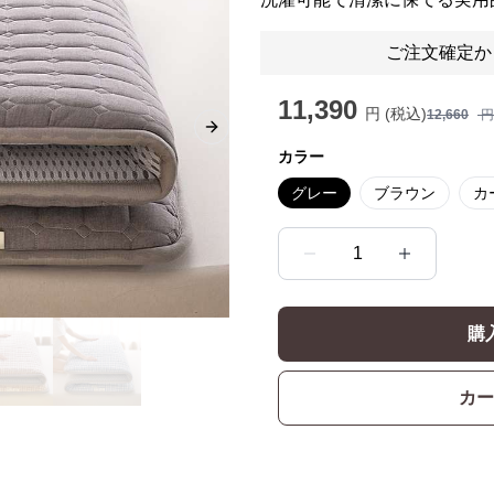
ご注文確定か
11,390
円 (税込)
12,660
円
Next slide
カラー
グレー
ブラウン
カ
1
購
カー