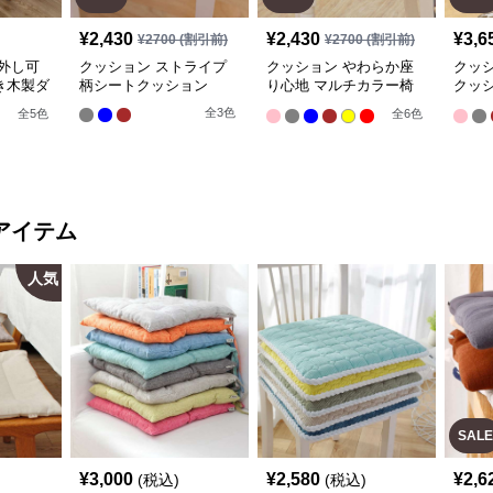
¥
2,430
¥
2,430
¥
3,6
¥
2700
(割引前)
¥
2700
(割引前)
外し可
クッション ストライプ
クッション やわらか座
クッ
き木製ダ
柄シートクッション
り心地 マルチカラー椅
クッシ
子用クッション
供
全
3
色
全
5
色
全
6
色
アイテム
人気
SALE
¥
3,000
¥
2,580
¥
2,6
(税込)
(税込)