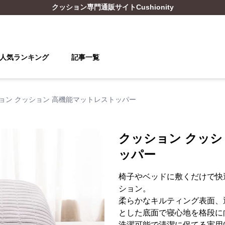
クッション
専門通販サイト
Cushionity
人気ランキング
記事一覧
ョン クッション 高機能マットレストッパー
クッション クッシ
ッパー
椅子やベッドに敷くだけで快
ション。
柔らかなキルティング表面、
とした底面で寝心地を格段に
洗濯可能で清潔に保てる実用