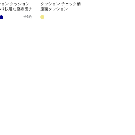
ション クッション
クッション チェック柄
クッション ふわふわ織
わり快適な座布団チ
座面クッション
り模様クッション座布団
パッド
全
3
色