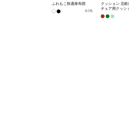
ふわもこ快適座布団
クッション 北欧
チェア用クッシ
全
2
色