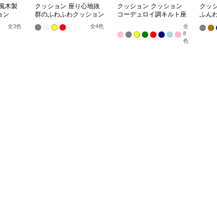
風木製
クッション 座り心地抜
クッション クッション
クッ
ョン
群のふわふわクッション
コーデュロイ調キルト座
ふん
布団
ェア
全
3
色
全
4
色
全
8
色