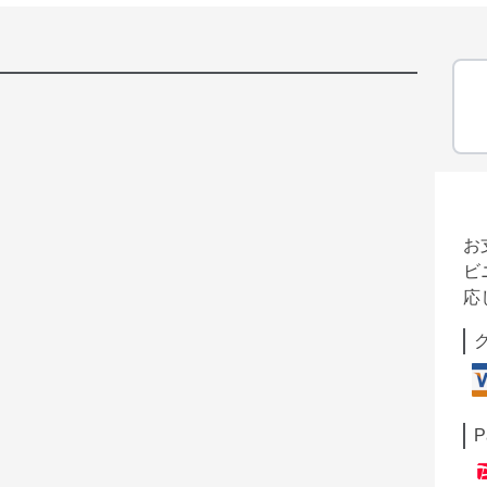
お
ビ
応
P