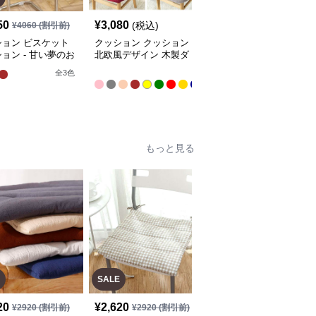
50
¥
3,080
¥
5,060
(税込)
(税込)
¥
4060
(割引前)
ション ビスケット
クッション クッション
クッション ボタニカル
ョン - 甘い夢のお
北欧風デザイン 木製ダ
柄 ワイヤーチェア用ク
イニングチェア
ッション
全
全
3
色
全
5
色
10
色
もっと見る
人
SALE
SALE
20
¥
2,620
¥
2,390
¥
2920
(割引前)
¥
2920
(割引前)
¥
2660
(割引前)