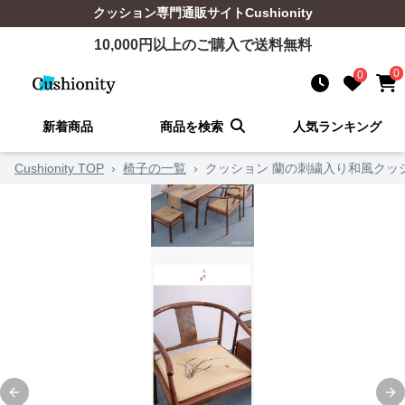
クッション
専門通販サイト
Cushionity
10,000
円以上のご購入で送料無料
0
0
新着商品
商品を検索
人気ランキング
Cushionity TOP
›
椅子の一覧
›
クッション 蘭の刺繍入り和風クッ
Previous slide
Ne