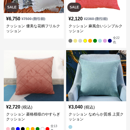
SALE
SALE
¥
6,750
¥
2,120
¥
7500
(割引前)
¥
2360
(割引前)
クッション 優美な花柄フリルク
クッション 麻風合いシンプルク
ッション
ッション
全
22
色
¥
2,720
¥
3,040
(税込)
(税込)
クッション 菱格模様のやすらぎ
クッション なめらか質感 上質ク
クッション
ッション
全
13