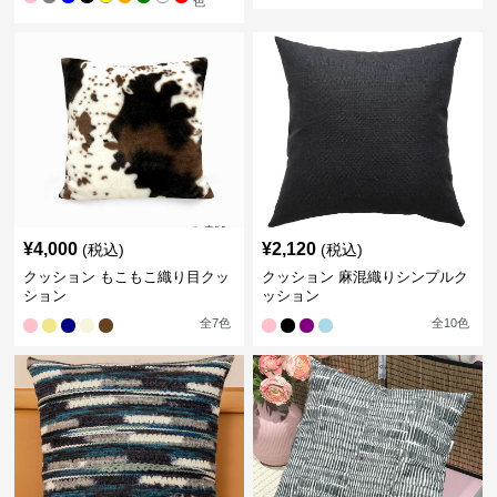
色
¥
4,000
¥
2,120
(税込)
(税込)
クッション もこもこ織り目クッ
クッション 麻混織りシンプルク
ション
ッション
全
7
色
全
10
色