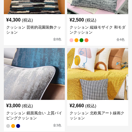
¥
4,300
¥
2,500
(税込)
(税込)
クッション 芸術的花園装飾クッ
クッション 縦線モザイク 和モダ
ション
ンクッション
全
8
色
全
4
色
¥
3,000
¥
2,660
(税込)
(税込)
クッション 鏡面風合い 上質パイ
クッション 北欧風アート線画ク
ピングクッション
ッション
全
3
色