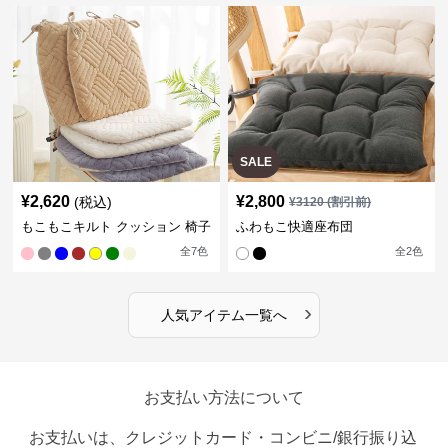
SALE
¥
2,620
¥
2,800
(税込)
¥
3120
(割引前)
もこもこキルト クッション 椅子
ふわもこ快適座布団
全
7
色
全
2
色
›
人気アイテム一覧へ
お支払い方法について
お支払いは、クレジットカード・コンビニ/銀行振り込