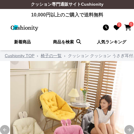
クッション
専門通販サイト
Cushionity
10,000
円以上のご購入で送料無料
0
0
新着商品
商品を検索
人気ランキング
Cushionity TOP
›
椅子の一覧
›
クッション クッション うさぎ耳
Previous slide
Ne