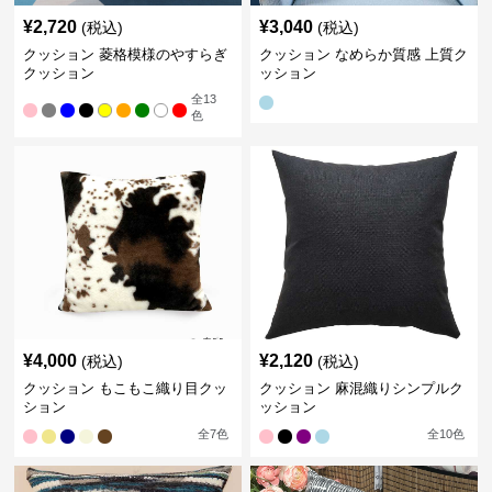
¥
2,720
¥
3,040
(税込)
(税込)
クッション 菱格模様のやすらぎ
クッション なめらか質感 上質ク
クッション
ッション
全
13
色
¥
4,000
¥
2,120
(税込)
(税込)
クッション もこもこ織り目クッ
クッション 麻混織りシンプルク
ション
ッション
全
7
色
全
10
色