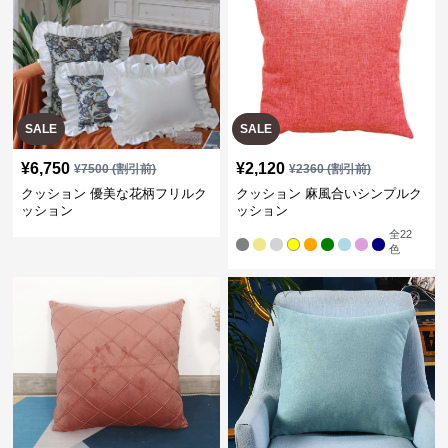
SALE
SALE
¥
6,750
¥
2,120
¥
7500
(割引前)
¥
2360
(割引前)
クッション 優美な花柄フリルク
クッション 麻風合いシンプルク
ッション
ッション
全
22
色