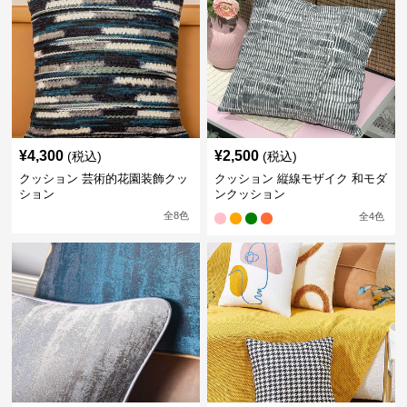
¥
4,300
¥
2,500
(税込)
(税込)
クッション 芸術的花園装飾クッ
クッション 縦線モザイク 和モダ
ション
ンクッション
全
8
色
全
4
色