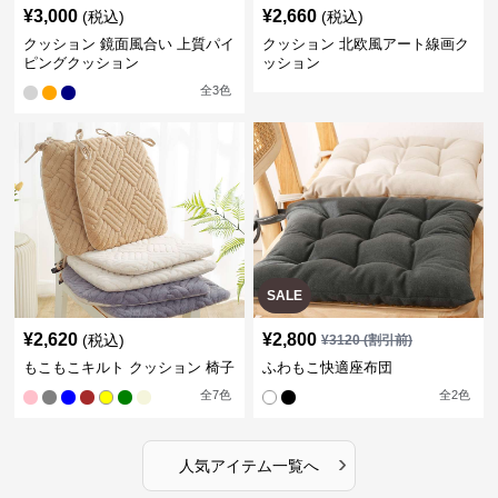
¥
3,000
¥
2,660
(税込)
(税込)
クッション 鏡面風合い 上質パイ
クッション 北欧風アート線画ク
ピングクッション
ッション
全
3
色
SALE
¥
2,620
¥
2,800
(税込)
¥
3120
(割引前)
もこもこキルト クッション 椅子
ふわもこ快適座布団
全
7
色
全
2
色
›
人気アイテム一覧へ