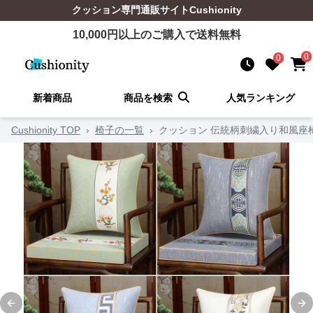
クッション
専門通販サイト
Cushionity
10,000
円以上のご購入で送料無料
0
0
新着商品
商品を検索
人気ランキング
Cushionity TOP
›
椅子の一覧
›
クッション 伝統柄刺繍入り和風座
Previous slide
Ne