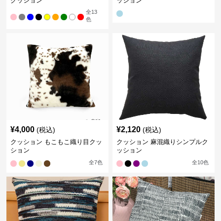
クッション
ッション
全
13
色
¥
4,000
¥
2,120
(税込)
(税込)
クッション もこもこ織り目クッ
クッション 麻混織りシンプルク
ション
ッション
全
7
色
全
10
色