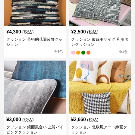
¥
4,300
¥
2,500
(税込)
(税込)
クッション 芸術的花園装飾クッ
クッション 縦線モザイク 和モダ
ション
ンクッション
全
8
色
全
4
色
¥
3,000
¥
2,660
(税込)
(税込)
クッション 鏡面風合い 上質パイ
クッション 北欧風アート線画ク
ピングクッション
ッション