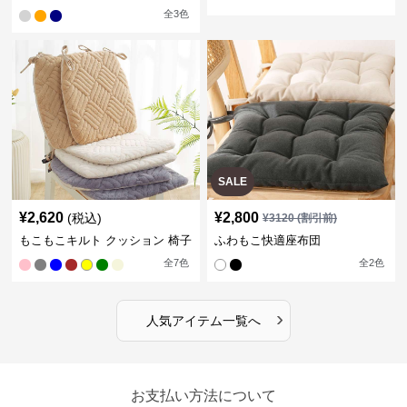
全
3
色
SALE
¥
2,620
¥
2,800
(税込)
¥
3120
(割引前)
もこもこキルト クッション 椅子
ふわもこ快適座布団
全
7
色
全
2
色
›
人気アイテム一覧へ
お支払い方法について