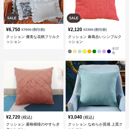
SALE
SALE
¥
6,750
¥
2,120
¥
7500
(割引前)
¥
2360
(割引前)
クッション 優美な花柄フリルク
クッション 麻風合いシンプルク
ッション
ッション
全
22
色
¥
2,720
¥
3,040
(税込)
(税込)
クッション 菱格模様のやすらぎ
クッション なめらか質感 上質ク