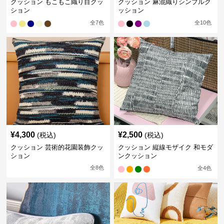
クッション もこもこ織り目クッ
クッション 麻混織りシンプルク
ション
ッション
全
7
色
全
10
色
¥
4,300
¥
2,500
(税込)
(税込)
クッション 芸術的花園装飾クッ
クッション 縦線モザイク 和モダ
ション
ンクッション
全
8
色
全
4
色