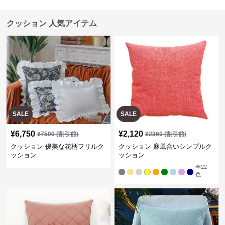
クッション 人気アイテム
SALE
SALE
¥
6,750
¥
2,120
¥
7500
(割引前)
¥
2360
(割引前)
クッション 優美な花柄フリルク
クッション 麻風合いシンプルク
ッション
ッション
全
22
色