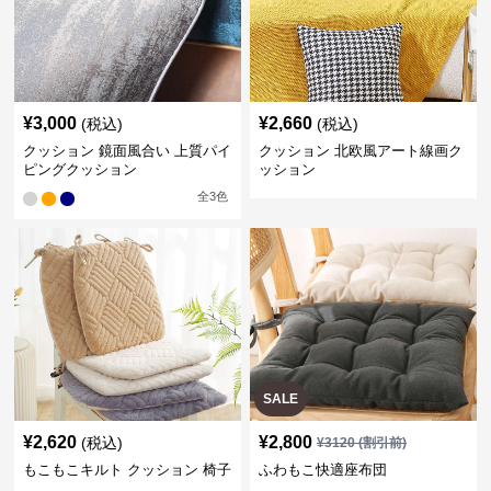
¥
3,000
¥
2,660
(税込)
(税込)
クッション 鏡面風合い 上質パイ
クッション 北欧風アート線画ク
ピングクッション
ッション
全
3
色
SALE
¥
2,620
¥
2,800
(税込)
¥
3120
(割引前)
もこもこキルト クッション 椅子
ふわもこ快適座布団