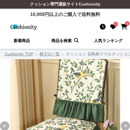
クッション
専門通販サイト
Cushionity
10,000
円以上のご購入で送料無料
0
0
新着商品
商品を検索
人気ランキング
Cushionity TOP
›
椅子の一覧
›
クッション 花鳥柄フリルクッショ
Previous slide
Ne