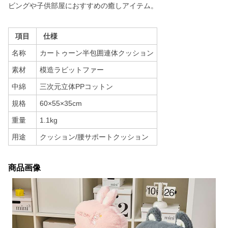
ビングや子供部屋におすすめの癒しアイテム。
項目
仕様
名称
カートゥーン半包囲連体クッション
素材
模造ラビットファー
中綿
三次元立体PPコットン
規格
60×55×35cm
重量
1.1kg
用途
クッション/腰サポートクッション
商品画像