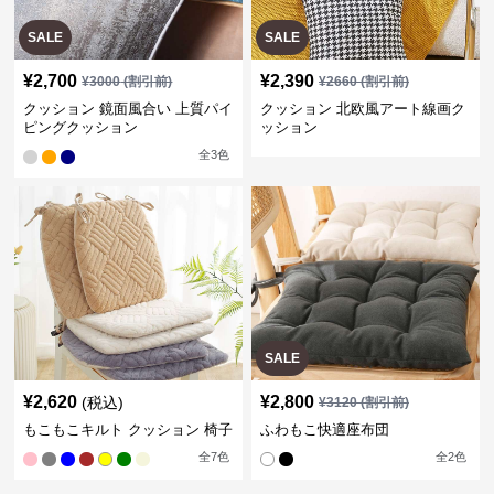
SALE
SALE
¥
2,700
¥
2,390
¥
3000
(割引前)
¥
2660
(割引前)
クッション 鏡面風合い 上質パイ
クッション 北欧風アート線画ク
ピングクッション
ッション
全
3
色
SALE
¥
2,620
¥
2,800
(税込)
¥
3120
(割引前)
もこもこキルト クッション 椅子
ふわもこ快適座布団
全
7
色
全
2
色