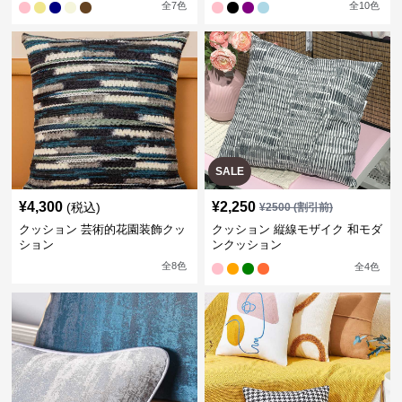
全
7
色
全
10
色
SALE
¥
4,300
¥
2,250
(税込)
¥
2500
(割引前)
クッション 芸術的花園装飾クッ
クッション 縦線モザイク 和モダ
ション
ンクッション
全
8
色
全
4
色