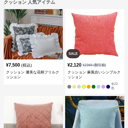
クッション 人気アイテム
SALE
¥
7,500
¥
2,120
(税込)
¥
2360
(割引前)
クッション 優美な花柄フリルク
クッション 麻風合いシンプルク
ッション
ッション
全
22
色