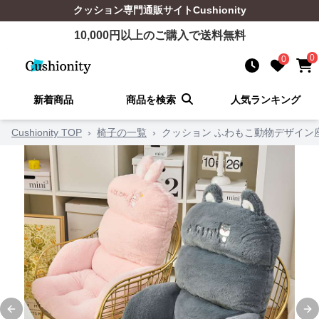
クッション
専門通販サイト
Cushionity
10,000
円以上のご購入で送料無料
0
0
新着商品
商品を検索
人気ランキング
Cushionity TOP
›
椅子の一覧
›
クッション ふわもこ動物デザイン
Previous slide
Ne