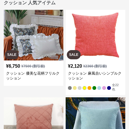
クッション 人気アイテム
SALE
SALE
¥
6,750
¥
2,120
¥
7500
(割引前)
¥
2360
(割引前)
クッション 優美な花柄フリルク
クッション 麻風合いシンプルク
ッション
ッション
全
22
色