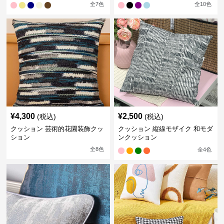
全
7
色
全
10
色
¥
4,300
¥
2,500
(税込)
(税込)
クッション 芸術的花園装飾クッ
クッション 縦線モザイク 和モダ
ション
ンクッション
全
8
色
全
4
色