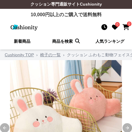
クッション
専門通販サイト
Cushionity
10,000
円以上のご購入で送料無料
0
0
新着商品
商品を検索
人気ランキング
Cushionity TOP
›
椅子の一覧
›
クッション ふわもこ動物フェイス
Previous slide
Ne