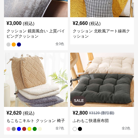
¥
3,000
¥
2,660
(税込)
(税込)
クッション 鏡面風合い 上質パイ
クッション 北欧風アート線画ク
ピングクッション
ッション
全
3
色
SALE
¥
2,620
¥
2,800
(税込)
¥
3120
(割引前)
もこもこキルト クッション 椅子
ふわもこ快適座布団
全
7
色
全
2
色