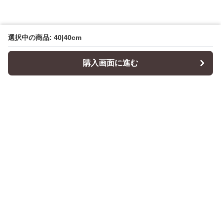
選択中の商品: 40|40cm
購入画面に進む
Cushionity
について
会社概要