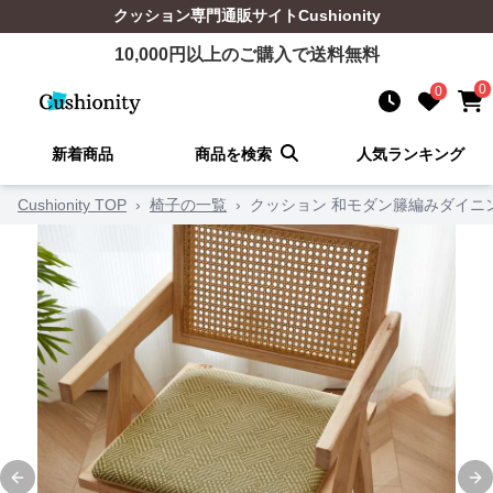
クッション
専門通販サイト
Cushionity
10,000
円以上のご購入で送料無料
0
0
新着商品
商品を検索
人気ランキング
Cushionity TOP
›
椅子の一覧
›
クッション 和モダン籐編みダイニ
Previous slide
Ne