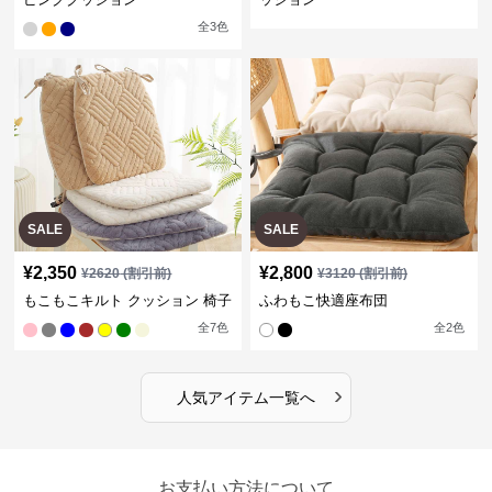
全
3
色
SALE
SALE
¥
2,350
¥
2,800
¥
2620
(割引前)
¥
3120
(割引前)
もこもこキルト クッション 椅子
ふわもこ快適座布団
全
7
色
全
2
色
›
人気アイテム一覧へ
お支払い方法について