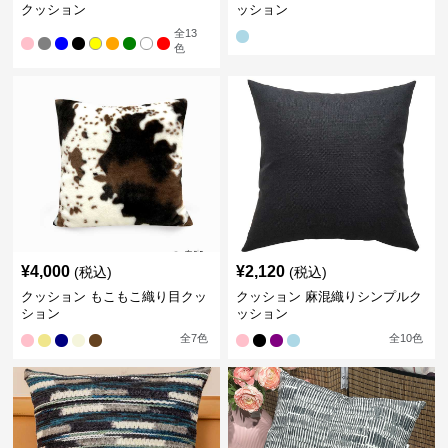
クッション
ッション
全
13
色
¥
4,000
¥
2,120
(税込)
(税込)
クッション もこもこ織り目クッ
クッション 麻混織りシンプルク
ション
ッション
全
7
色
全
10
色