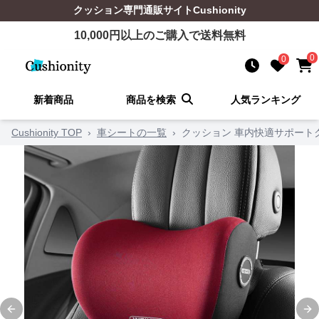
クッション
専門通販サイト
Cushionity
10,000
円以上のご購入で送料無料
0
0
新着商品
商品を検索
人気ランキング
Cushionity TOP
›
車シートの一覧
›
クッション 車内快適サポート
Previous slide
Ne