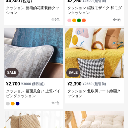
¥
4,300
¥
2,250
(税込)
¥
2500
(割引前)
クッション 芸術的花園装飾クッ
クッション 縦線モザイク 和モダ
ション
ンクッション
全
8
色
全
4
色
SALE
SALE
¥
2,700
¥
2,390
¥
3000
(割引前)
¥
2660
(割引前)
クッション 鏡面風合い 上質パイ
クッション 北欧風アート線画ク
ピングクッション
ッション
全
3
色