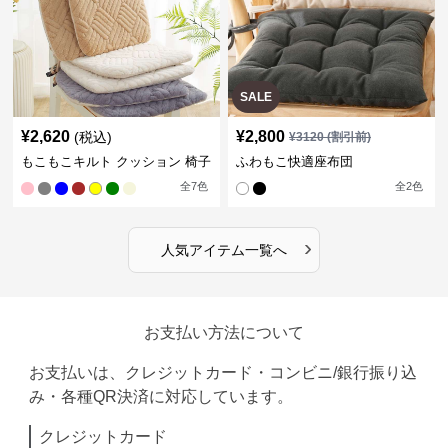
SALE
¥
2,620
¥
2,800
(税込)
¥
3120
(割引前)
もこもこキルト クッション 椅子
ふわもこ快適座布団
全
7
色
全
2
色
›
人気アイテム一覧へ
お支払い方法について
お支払いは、クレジットカード・コンビニ/銀行振り込
み・各種QR決済に対応しています。
クレジットカード