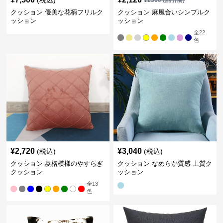
(税込)
¥
2360
(割引前)
クッション 優美な花柄フリルク
クッション 麻風合いシンプルク
ッション
ッション
全
22
色
¥
2,720
¥
3,040
(税込)
(税込)
クッション 菱格模様のやすらぎ
クッション なめらか質感 上質ク
クッション
ッション
全
13
色