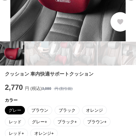
クッション 車内快適サポートクッション
2,770
円 (税込)
3,080
円 (割引前)
カラー
グレー
ブラウン
ブラック
オレンジ
レッド
グレー+
ブラック+
ブラウン+
レッド+
オレンジ+