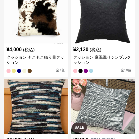
¥
4,000
¥
2,120
(税込)
(税込)
クッション もこもこ織り目クッ
クッション 麻混織りシンプルク
ション
ッション
全
7
色
全
10
色
SALE