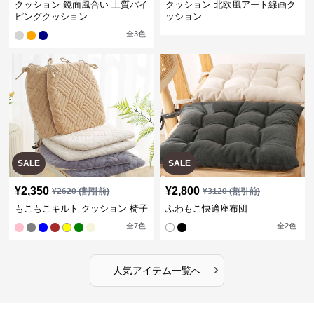
クッション 鏡面風合い 上質パイ
クッション 北欧風アート線画ク
ピングクッション
ッション
全
3
色
SALE
SALE
¥
2,350
¥
2,800
¥
2620
(割引前)
¥
3120
(割引前)
もこもこキルト クッション 椅子
ふわもこ快適座布団
全
7
色
全
2
色
›
人気アイテム一覧へ