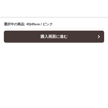
選択中の商品: 45|45cm / ピンク
購入画面に進む
Cushionity
について