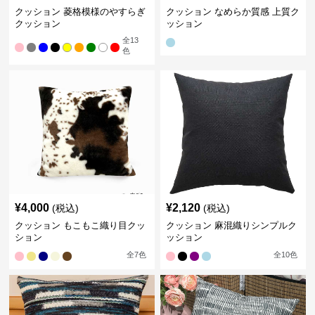
クッション 菱格模様のやすらぎ
クッション なめらか質感 上質ク
クッション
ッション
全
13
色
¥
4,000
¥
2,120
(税込)
(税込)
クッション もこもこ織り目クッ
クッション 麻混織りシンプルク
ション
ッション
全
7
色
全
10
色