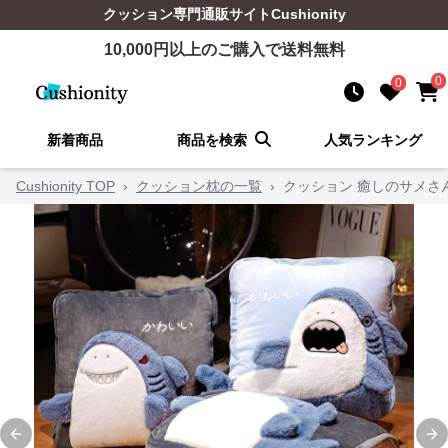
クッション
専門通販サイト
Cushionity
10,000
円以上のご購入で送料無料
0
0
新着商品
商品を検索
人気ランキング
Cushionity TOP
›
クッション枕の一覧
›
クッション 癒しのサメさ
Previous slide
Ne