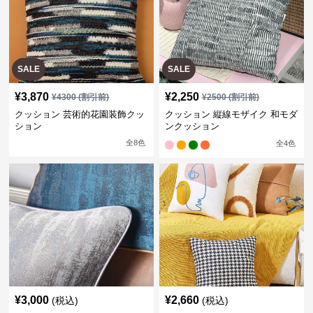
SALE
SALE
¥
3,870
¥
2,250
¥
4300
(割引前)
¥
2500
(割引前)
クッション 芸術的花園装飾クッ
クッション 縦線モザイク 和モダ
ション
ンクッション
全
8
色
全
4
色
¥
3,000
¥
2,660
(税込)
(税込)