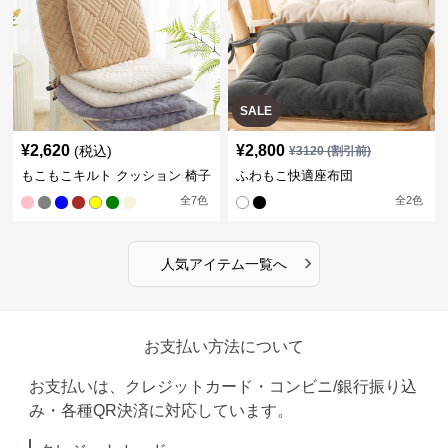
SALE
¥
2,620
¥
2,800
(税込)
¥
3120
(割引前)
もこもこキルト クッション 椅子
ふわもこ快適座布団
全
7
色
全
2
色
›
人気アイテム一覧へ
お支払い方法について
お支払いは、クレジットカード・コンビニ/銀行振り込
み・各種QR決済に対応しています。