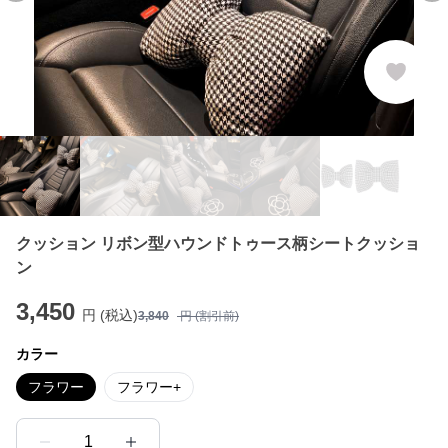
クッション リボン型ハウンドトゥース柄シートクッショ
ン
3,450
円 (税込)
3,840
円 (割引前)
カラー
フラワー
フラワー+
1