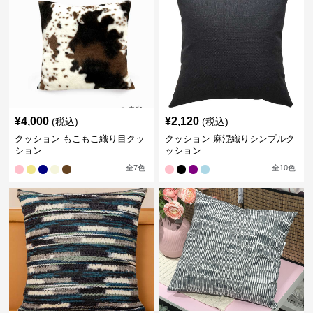
¥
4,000
¥
2,120
(税込)
(税込)
クッション もこもこ織り目クッ
クッション 麻混織りシンプルク
ション
ッション
全
7
色
全
10
色