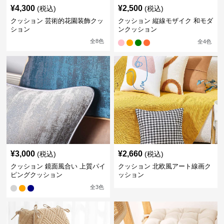
¥
4,300
¥
2,500
(税込)
(税込)
クッション 芸術的花園装飾クッ
クッション 縦線モザイク 和モダ
ション
ンクッション
全
8
色
全
4
色
¥
3,000
¥
2,660
(税込)
(税込)
クッション 鏡面風合い 上質パイ
クッション 北欧風アート線画ク
ピングクッション
ッション
全
3
色