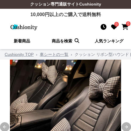
クッション
専門通販サイト
Cushionity
10,000
円以上のご購入で送料無料
0
0
新着商品
商品を検索
人気ランキング
Cushionity TOP
›
車シートの一覧
›
クッション リボン型ハウンド
Previous slide
Ne