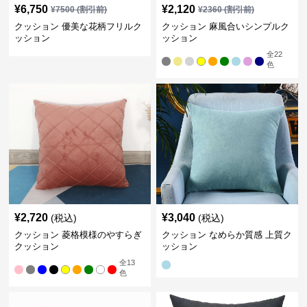
¥
6,750
¥
2,120
¥
7500
(割引前)
¥
2360
(割引前)
クッション 優美な花柄フリルク
クッション 麻風合いシンプルク
ッション
ッション
全
22
色
¥
2,720
¥
3,040
(税込)
(税込)
クッション 菱格模様のやすらぎ
クッション なめらか質感 上質ク
クッション
ッション
全
13
色