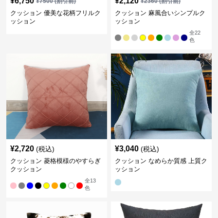
¥
6,750
¥
2,120
¥
7500
(割引前)
¥
2360
(割引前)
クッション 優美な花柄フリルク
クッション 麻風合いシンプルク
ッション
ッション
全
22
色
¥
2,720
¥
3,040
(税込)
(税込)
クッション 菱格模様のやすらぎ
クッション なめらか質感 上質ク
クッション
ッション
全
13
色