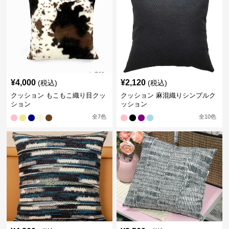
¥
4,000
¥
2,120
(税込)
(税込)
クッション もこもこ織り目クッ
クッション 麻混織りシンプルク
ション
ッション
全
7
色
全
10
色