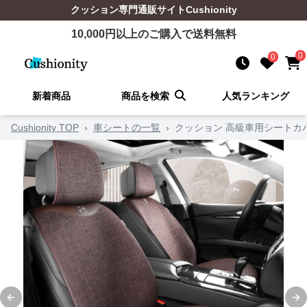
クッション
専門通販サイト
Cushionity
10,000
円以上のご購入で送料無料
0
0
新着商品
商品を検索
人気ランキング
Cushionity TOP
›
車シートの一覧
›
クッション 高級車用シートカ
Previous slide
Ne