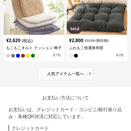
SALE
¥
2,620
¥
2,800
(税込)
¥
3120
(割引前)
もこもこキルト クッション 椅子
ふわもこ快適座布団
全
7
色
全
2
色
›
人気アイテム一覧へ
お支払い方法について
お支払いは、クレジットカード・コンビニ/銀行振り込
み・各種QR決済に対応しています。
クレジットカード