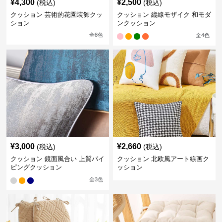
¥
4,300
¥
2,500
(税込)
(税込)
クッション 芸術的花園装飾クッ
クッション 縦線モザイク 和モダ
ション
ンクッション
全
8
色
全
4
色
¥
3,000
¥
2,660
(税込)
(税込)
クッション 鏡面風合い 上質パイ
クッション 北欧風アート線画ク
ピングクッション
ッション
全
3
色