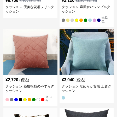
¥
6,750
¥
2,120
¥
7500
(割引前)
¥
2360
(割引前)
クッション 優美な花柄フリルク
クッション 麻風合いシンプルク
ッション
ッション
全
22
色
¥
2,720
¥
3,040
(税込)
(税込)
クッション 菱格模様のやすらぎ
クッション なめらか質感 上質ク
クッション
ッション
全
13
色