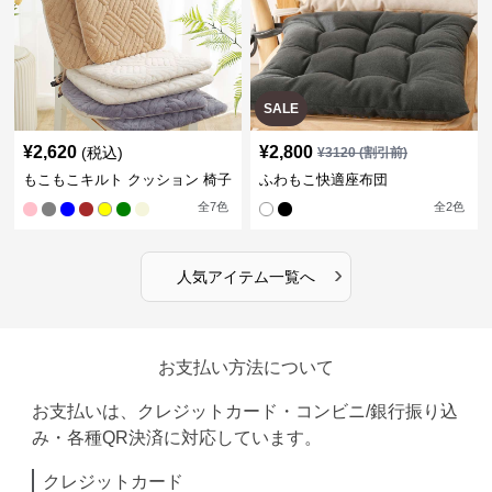
SALE
¥
2,620
¥
2,800
(税込)
¥
3120
(割引前)
もこもこキルト クッション 椅子
ふわもこ快適座布団
全
7
色
全
2
色
›
人気アイテム一覧へ
お支払い方法について
お支払いは、クレジットカード・コンビニ/銀行振り込
み・各種QR決済に対応しています。
クレジットカード