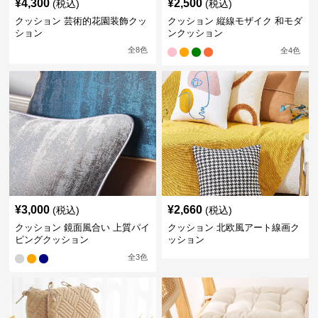
¥
4,300
¥
2,500
(税込)
(税込)
クッション 芸術的花園装飾クッ
クッション 縦線モザイク 和モダ
ション
ンクッション
全
8
色
全
4
色
¥
3,000
¥
2,660
(税込)
(税込)
クッション 鏡面風合い 上質パイ
クッション 北欧風アート線画ク
ピングクッション
ッション
全
3
色