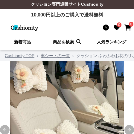
クッション
専門通販サイト
Cushionity
10,000
円以上のご購入で送料無料
0
0
新着商品
商品を検索
人気ランキング
Cushionity TOP
›
車シートの一覧
›
クッション ふわふわお花のリ
Previous slide
Ne