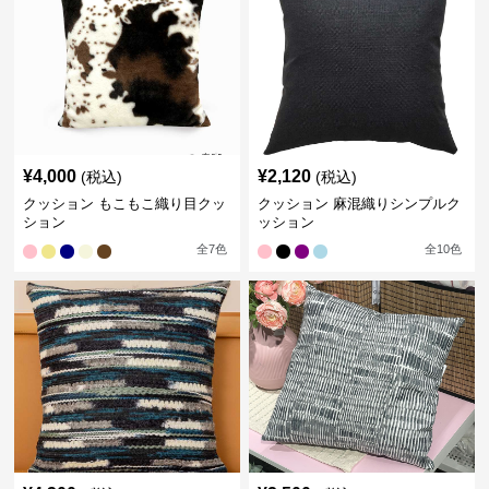
¥
4,000
¥
2,120
(税込)
(税込)
クッション もこもこ織り目クッ
クッション 麻混織りシンプルク
ション
ッション
全
7
色
全
10
色