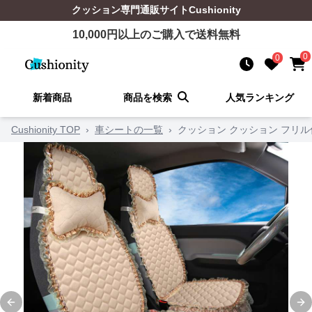
クッション
専門通販サイト
Cushionity
10,000
円以上のご購入で送料無料
0
0
新着商品
商品を検索
人気ランキング
Cushionity TOP
›
車シートの一覧
›
クッション クッション フリ
Previous slide
Ne