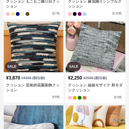
クッション もこもこ織り目クッ
クッション 麻混織りシンプルク
ション
ッション
全
7
色
全
10
色
SALE
SALE
¥
3,870
¥
2,250
¥
4300
(割引前)
¥
2500
(割引前)
クッション 芸術的花園装飾クッ
クッション 縦線モザイク 和モダ
ション
ンクッション
全
8
色
全
4
色