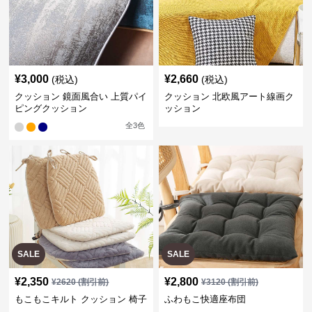
¥
3,000
¥
2,660
(税込)
(税込)
クッション 鏡面風合い 上質パイ
クッション 北欧風アート線画ク
ピングクッション
ッション
全
3
色
SALE
SALE
¥
2,350
¥
2,800
¥
2620
(割引前)
¥
3120
(割引前)
もこもこキルト クッション 椅子
ふわもこ快適座布団