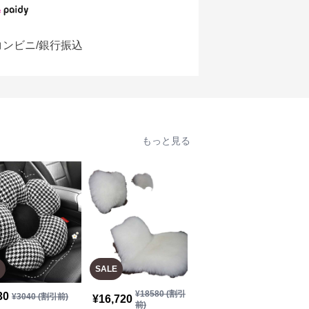
コンビニ/銀行振込
もっと見る
SALE
SALE
¥
18580
(割引
30
¥
3,450
¥
3040
(割引前)
¥
3840
(割引前)
¥
16,720
前)