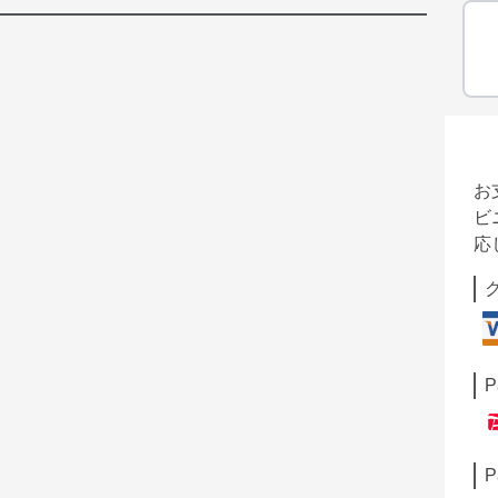
お
ビ
応
P
P