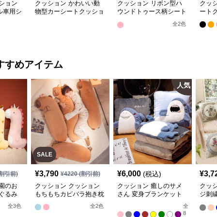
ション
クッション かわいい動
クッション リボン型ハ
クッ
ル車用シ
物型カーシートクッショ
ウンドトゥース柄シート
ート
ン
クッション
全
2
色
すすめアイテム
人気
SALE
¥
3,790
¥
6,000
¥
3,7
(税込)
割引前)
¥
4220
(割引前)
園のお
クッション クッション
クッション 癒しのサメ
クッ
ぐるみ
もちもちカピバラ抱き枕
さん 変身ブランケット
ジ刺
クッション
ョン
全
3
色
全
2
色
全
8