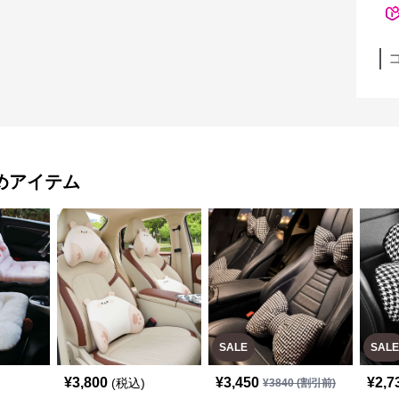
めアイテム
SALE
SALE
¥
3,800
¥
3,450
¥
2,7
(税込)
¥
3840
(割引前)