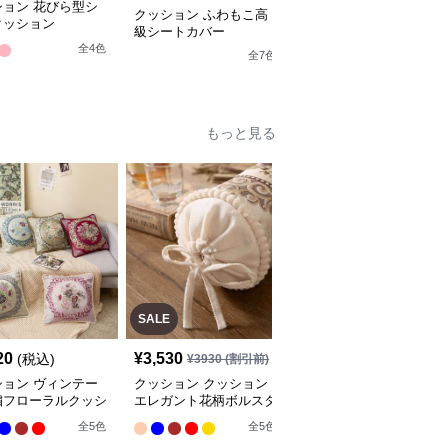
ション 花びら型シ
クッション くまさんシ
クッション ふわもこ高
クッション
ートカバーセット
級シートカバー
全
4
色
全
10
色
全
7
色
もっと見る
SALE
SALE
20
¥
3,530
¥
2,800
(税込)
¥
3930
(割引前)
¥
3120
(割引前)
ション ヴィンテー
クッション クッション
クッション クッション
繍フローラルクッシ
エレガント花柄ボルスタ
ふわもこフルーツ抱き枕
コレクション
ー枕セット
ロング
全
5
色
全
5
色