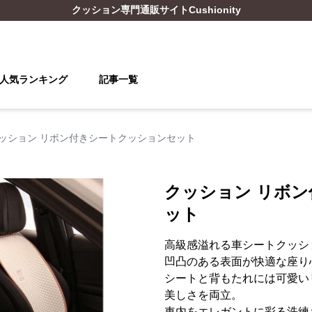
クッション
専門通販サイト
Cushionity
人気ランキング
記事一覧
ッション リボン付きシートクッションセット
クッション リボ
ット
高級感溢れる車シートクッシ
凹凸のある表面が快適な座り
シートと背もたれには可愛い
美しさを両立。
車内をエレガントに彩る洗練