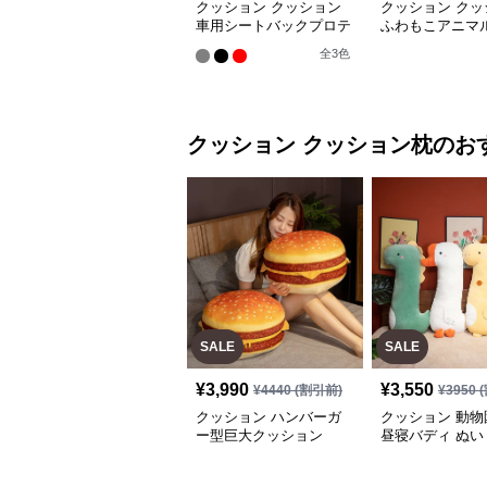
クッション クッション
クッション クッ
車用シートバックプロテ
ふわもこアニマ
クター 3色展開
ートカバー
全
3
色
クッション
クッション枕
のお
SALE
SALE
¥
3,990
¥
3,550
¥
4440
(割引前)
¥
3950
(
クッション ハンバーガ
クッション 動物
ー型巨大クッション
昼寝バディ ぬい
クッション