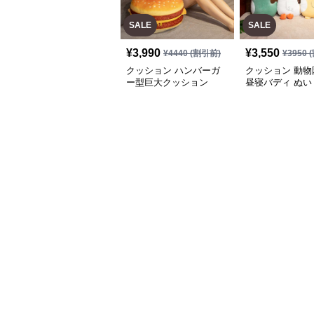
SALE
SALE
¥
3,990
¥
3,550
¥
4440
(割引前)
¥
3950
(
クッション ハンバーガ
クッション 動物
ー型巨大クッション
昼寝バディ ぬい
クッション