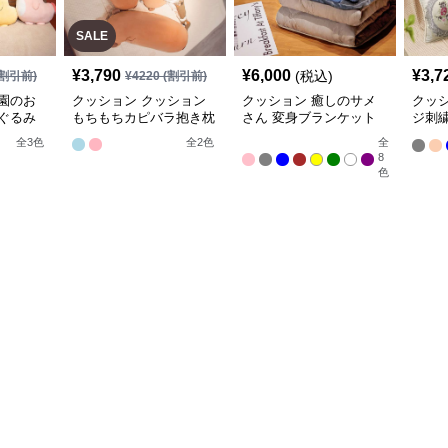
SALE
¥
3,790
¥
6,000
¥
3,7
(税込)
割引前)
¥
4220
(割引前)
園のお
クッション クッション
クッション 癒しのサメ
クッ
ぐるみ
もちもちカピバラ抱き枕
さん 変身ブランケット
ジ刺
クッション
ョン
全
3
色
全
2
色
全
8
色