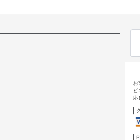
お
ビ
応
P