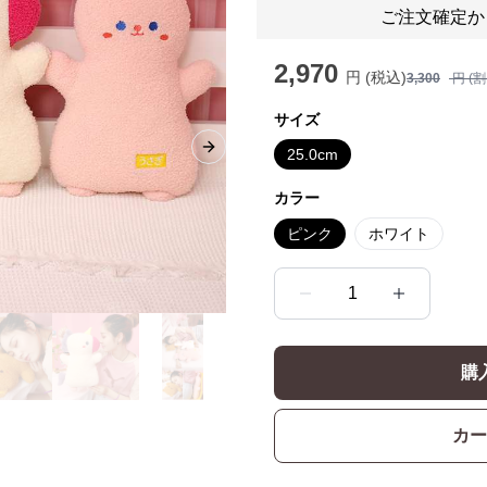
ご注文確定か
2,970
円 (税込)
3,300
円 (
サイズ
25.0cm
Next slide
カラー
ピンク
ホワイト
1
購
カー