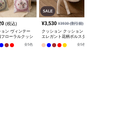
SALE
SALE
20
¥
3,530
¥
2,800
(税込)
¥
3930
(割引前)
¥
3120
(割引前)
ション ヴィンテー
クッション クッション
クッション クッション
繍フローラルクッシ
エレガント花柄ボルスタ
ふわもこフルーツ抱き枕
コレクション
ー枕セット
ロング
全
5
色
全
5
色