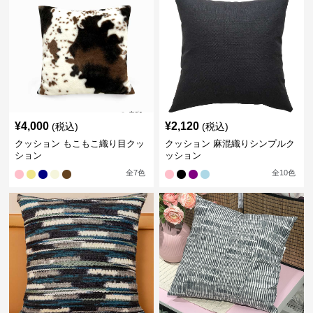
¥
4,000
¥
2,120
(税込)
(税込)
クッション もこもこ織り目クッ
クッション 麻混織りシンプルク
ション
ッション
全
7
色
全
10
色