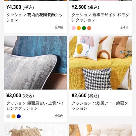
¥
4,300
¥
2,500
(税込)
(税込)
クッション 芸術的花園装飾クッ
クッション 縦線モザイク 和モダ
ション
ンクッション
全
8
色
全
4
色
¥
3,000
¥
2,660
(税込)
(税込)
クッション 鏡面風合い 上質パイ
クッション 北欧風アート線画ク
ピングクッション
ッション
全
3
色