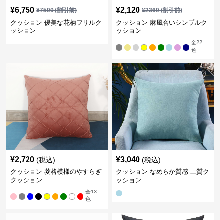
¥
6,750
¥
2,120
¥
7500
(割引前)
¥
2360
(割引前)
クッション 優美な花柄フリルク
クッション 麻風合いシンプルク
ッション
ッション
全
22
色
¥
2,720
¥
3,040
(税込)
(税込)
クッション 菱格模様のやすらぎ
クッション なめらか質感 上質ク
クッション
ッション
全
13
色