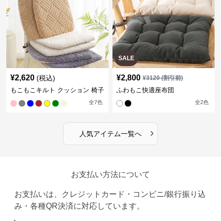
SALE
¥
2,620
¥
2,800
(税込)
¥
3120
(割引前)
もこもこキルト クッション 椅子
ふわもこ快適座布団
全
7
色
全
2
色
›
人気アイテム一覧へ
お支払い方法について
お支払いは、クレジットカード・コンビニ/銀行振り込
み・各種QR決済に対応しています。