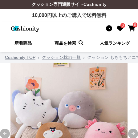
クッション
専門通販サイト
Cushionity
10,000
円以上のご購入で送料無料
0
0
新着商品
商品を検索
人気ランキング
Cushionity TOP
›
クッション枕の一覧
›
クッション もちもちアニ
Previous slide
Ne