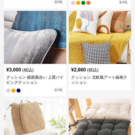
全
8
色
全
4
色
¥
3,000
¥
2,660
(税込)
(税込)
クッション 鏡面風合い 上質パイ
クッション 北欧風アート線画ク
ピングクッション
ッション
全
3
色