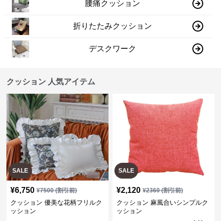
腰痛クッション
折りたたみクッション
デスクワーク
クッション 人気アイテム
SALE
SALE
¥
6,750
¥
2,120
¥
7500
(割引前)
¥
2360
(割引前)
クッション 優美な花柄フリルク
クッション 麻風合いシンプルク
ッション
ッション