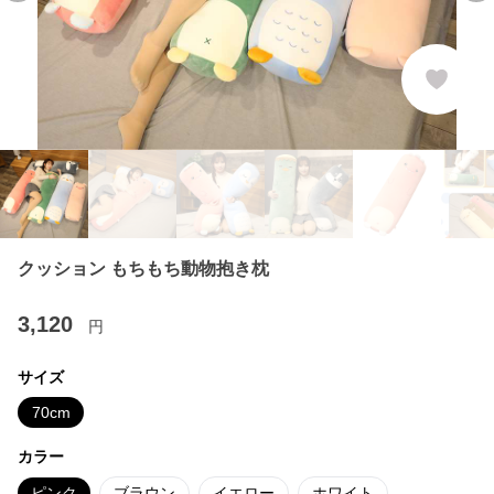
クッション もちもち動物抱き枕
3,120
円
サイズ
70cm
カラー
ピンク
ブラウン
イエロー
ホワイト