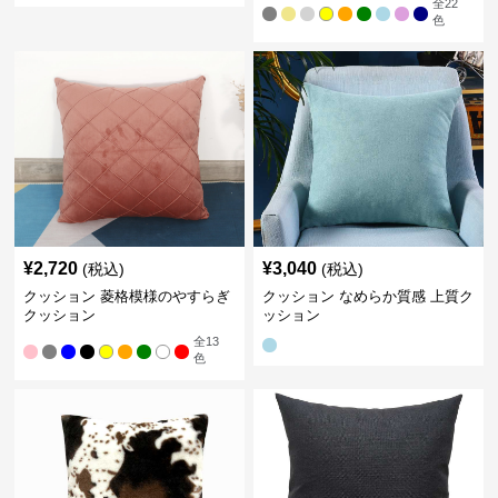
全
22
色
¥
2,720
¥
3,040
(税込)
(税込)
クッション 菱格模様のやすらぎ
クッション なめらか質感 上質ク
クッション
ッション
全
13
色