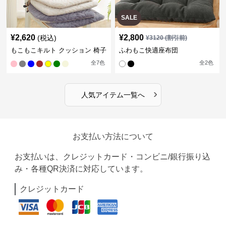
SALE
¥
2,620
¥
2,800
(税込)
¥
3120
(割引前)
もこもこキルト クッション 椅子
ふわもこ快適座布団
全
7
色
全
2
色
›
人気アイテム一覧へ
お支払い方法について
お支払いは、クレジットカード・コンビニ/銀行振り込
み・各種QR決済に対応しています。
クレジットカード