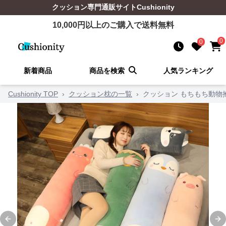
クッション
専門通販サイト
Cushionity
10,000
円以上のご購入で送料無料
0
0
新着商品
商品を検索
人気ランキング
Cushionity TOP
›
クッション枕の一覧
›
クッション もちもち動物
Previous slide
Ne