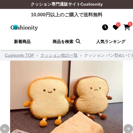
クッション
専門通販サイト
Cushionity
10,000
円以上のご購入で送料無料
0
0
新着商品
商品を検索
人気ランキング
Cushionity TOP
›
クッション枕の一覧
›
クッション パン型ぬいぐ
Previous slide
Ne