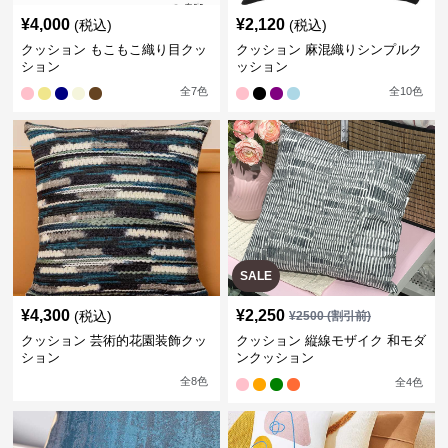
¥
4,000
¥
2,120
(税込)
(税込)
クッション もこもこ織り目クッ
クッション 麻混織りシンプルク
ション
ッション
全
7
色
全
10
色
SALE
¥
4,300
¥
2,250
(税込)
¥
2500
(割引前)
クッション 芸術的花園装飾クッ
クッション 縦線モザイク 和モダ
ション
ンクッション
全
8
色
全
4
色