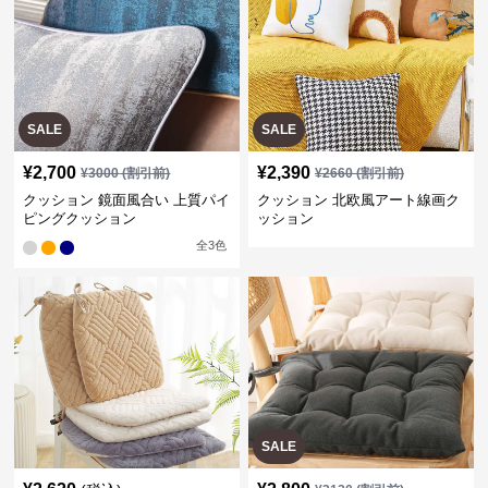
SALE
SALE
¥
2,700
¥
2,390
¥
3000
(割引前)
¥
2660
(割引前)
クッション 鏡面風合い 上質パイ
クッション 北欧風アート線画ク
ピングクッション
ッション
全
3
色
SALE