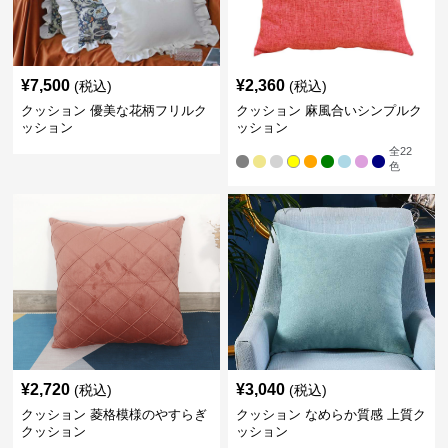
¥
7,500
¥
2,360
(税込)
(税込)
クッション 優美な花柄フリルク
クッション 麻風合いシンプルク
ッション
ッション
全
22
色
¥
2,720
¥
3,040
(税込)
(税込)
クッション 菱格模様のやすらぎ
クッション なめらか質感 上質ク
クッション
ッション