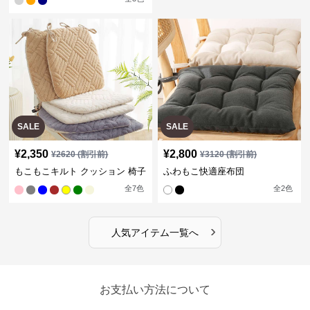
SALE
SALE
¥
2,350
¥
2,800
¥
2620
(割引前)
¥
3120
(割引前)
もこもこキルト クッション 椅子
ふわもこ快適座布団
全
7
色
全
2
色
›
人気アイテム一覧へ
お支払い方法について