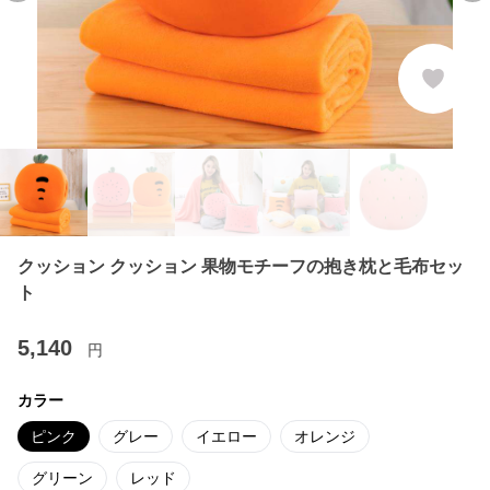
クッション クッション 果物モチーフの抱き枕と毛布セッ
ト
5,140
円
カラー
ピンク
グレー
イエロー
オレンジ
グリーン
レッド