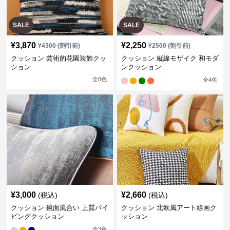
SALE
SALE
¥
3,870
¥
2,250
¥
4300
(割引前)
¥
2500
(割引前)
クッション 芸術的花園装飾クッ
クッション 縦線モザイク 和モダ
ション
ンクッション
全
8
色
全
4
色
¥
3,000
¥
2,660
(税込)
(税込)
クッション 鏡面風合い 上質パイ
クッション 北欧風アート線画ク
ピングクッション
ッション
全
3
色