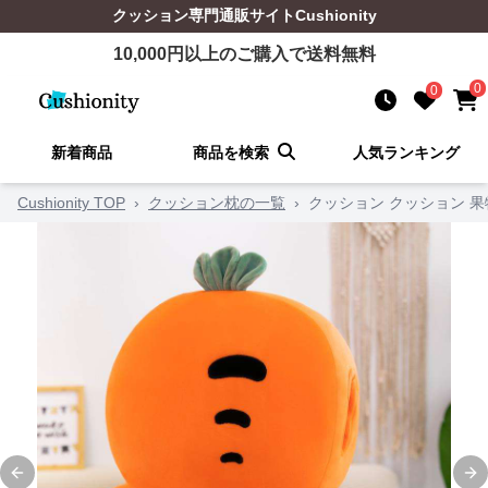
クッション
専門通販サイト
Cushionity
10,000
円以上のご購入で送料無料
0
0
新着商品
商品を検索
人気ランキング
Cushionity TOP
›
クッション枕の一覧
›
クッション クッション 
Previous slide
Ne