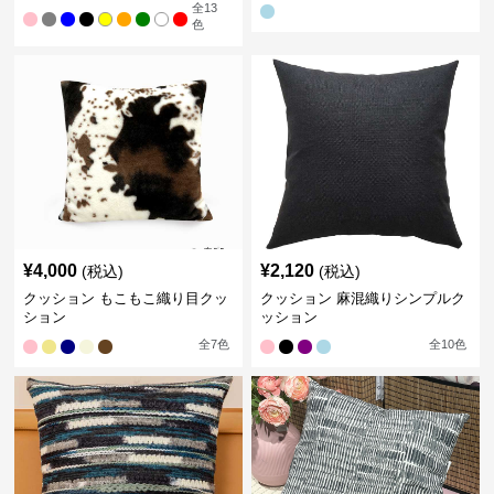
全
13
色
¥
4,000
¥
2,120
(税込)
(税込)
クッション もこもこ織り目クッ
クッション 麻混織りシンプルク
ション
ッション
全
7
色
全
10
色