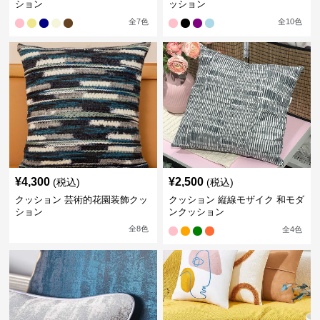
ション
ッション
全
7
色
全
10
色
¥
4,300
¥
2,500
(税込)
(税込)
クッション 芸術的花園装飾クッ
クッション 縦線モザイク 和モダ
ション
ンクッション
全
8
色
全
4
色