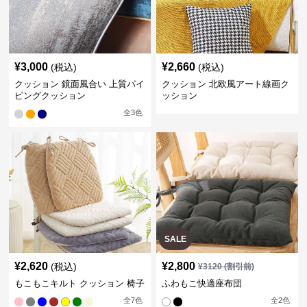
¥
3,000
¥
2,660
(税込)
(税込)
クッション 鏡面風合い 上質パイ
クッション 北欧風アート線画ク
ピングクッション
ッション
全
3
色
SALE
¥
2,620
¥
2,800
(税込)
¥
3120
(割引前)
もこもこキルト クッション 椅子
ふわもこ快適座布団
全
7
色
全
2
色