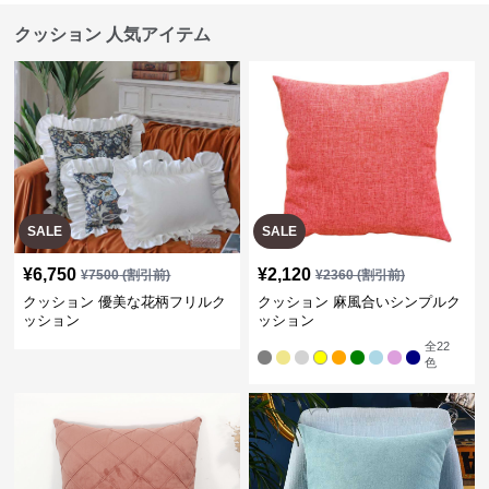
クッション 人気アイテム
SALE
SALE
¥
6,750
¥
2,120
¥
7500
(割引前)
¥
2360
(割引前)
クッション 優美な花柄フリルク
クッション 麻風合いシンプルク
ッション
ッション
全
22
色