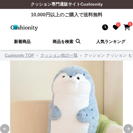
クッション
専門通販サイト
Cushionity
10,000
円以上のご購入で送料無料
0
0
新着商品
商品を検索
人気ランキング
Cushionity TOP
›
クッション枕の一覧
›
クッション クッション 
Previous slide
Ne