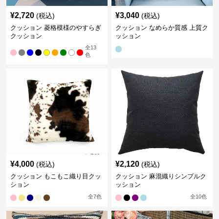
¥
2,720
¥
3,040
(税込)
(税込)
クッション 菱格模様のやすらぎ
クッション なめらか質感 上質ク
クッション
ッション
全
13
色
¥
4,000
¥
2,120
(税込)
(税込)
クッション もこもこ織り目クッ
クッション 麻混織りシンプルク
ション
ッション
全
7
色
全
10
色