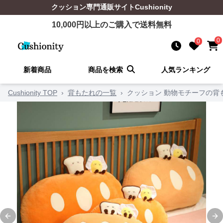
クッション
専門通販サイト
Cushionity
10,000
円以上のご購入で送料無料
0
0
新着商品
商品を検索
人気ランキング
Cushionity TOP
›
背もたれの一覧
›
クッション 動物モチーフの背
Previous slide
Ne