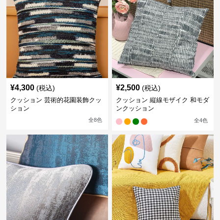
¥
4,300
¥
2,500
(税込)
(税込)
クッション 芸術的花園装飾クッ
クッション 縦線モザイク 和モダ
ション
ンクッション
全
8
色
全
4
色