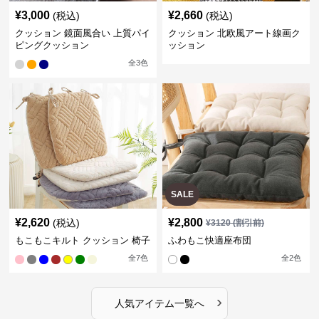
¥
3,000
¥
2,660
(税込)
(税込)
クッション 鏡面風合い 上質パイ
クッション 北欧風アート線画ク
ピングクッション
ッション
全
3
色
SALE
¥
2,620
¥
2,800
(税込)
¥
3120
(割引前)
もこもこキルト クッション 椅子
ふわもこ快適座布団
全
7
色
全
2
色
›
人気アイテム一覧へ