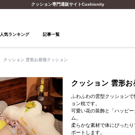
クッション
専門通販サイト
Cushionity
人気ランキング
記事一覧
›
クッション 雲形お昼寝クッション
クッション 雲形
ふわふわの雲型クッションで
ョン枕です。
可愛い花の装飾と「ハッピー
ム。
柔らかな素材で体にぴったり
ポートします。