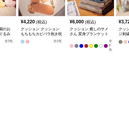
¥
4,220
¥
6,000
¥
3,7
(税込)
(税込)
園のお
クッション クッション
クッション 癒しのサメ
クッ
ぐるみ
もちもちカピバラ抱き枕
さん 変身ブランケット
ジ刺
クッション
ョン
全
3
色
全
2
色
全
8
色