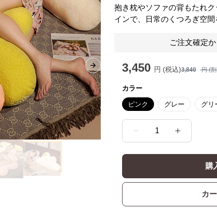
抱き枕やソファの背もたれク
インで、日常のくつろぎ空間
ご注文確定か
3,450
円 (税込)
Next slide
3,840
円 (
カラー
ピンク
グレー
グリ
1
購
カー