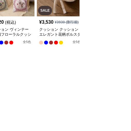
SALE
20
¥
3,530
¥
3,120
(税込)
(税込)
¥
3930
(割引前)
ション ヴィンテー
クッション クッション
クッション クッション
繍フローラルクッシ
エレガント花柄ボルスタ
ふわもこフルーツ抱き枕
コレクション
ー枕セット
ロング
全
5
色
全
5
色