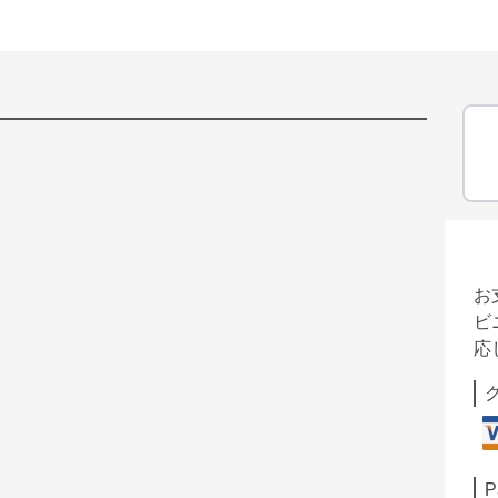
お
ビ
応
P