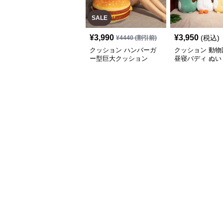
SALE
¥
3,990
¥
3,950
(税込)
¥
4440
(割引前)
クッション ハンバーガ
クッション 動物
ー型巨大クッション
昼寝バディ ぬい
クッション