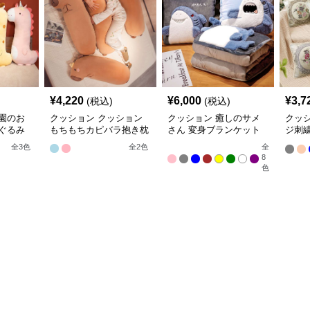
¥
4,220
¥
6,000
¥
3,7
(税込)
(税込)
園のお
クッション クッション
クッション 癒しのサメ
クッ
ぐるみ
もちもちカピバラ抱き枕
さん 変身ブランケット
ジ刺
クッション
ョン
全
3
色
全
2
色
全
8
色