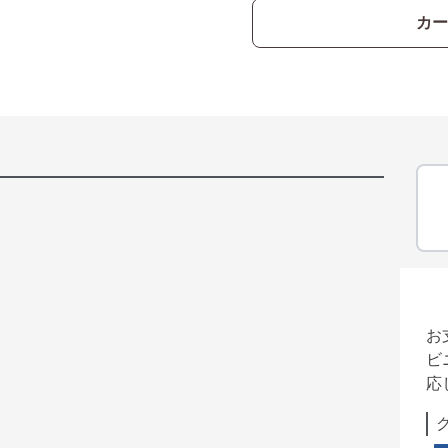
カー
お
ビ
応