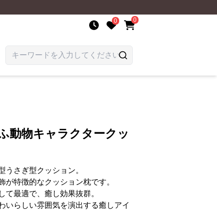
0
0
もふ動物キャラクタークッ
型うさぎ型クッション。
飾が特徴的なクッション枕です。
して最適で、癒し効果抜群。
わいらしい雰囲気を演出する癒しアイ