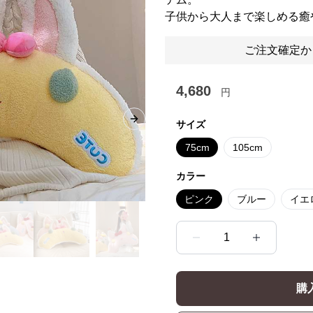
子供から大人まで楽しめる癒
ご注文確定か
4,680
円
サイズ
Next slide
75cm
105cm
カラー
ピンク
ブルー
イエ
1
購