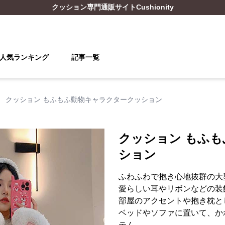
クッション
専門通販サイト
Cushionity
人気ランキング
記事一覧
›
クッション もふもふ動物キャラクタークッション
クッション もふ
ション
ふわふわで抱き心地抜群の大
愛らしい耳やリボンなどの装
部屋のアクセントや抱き枕と
ベッドやソファに置いて、か
テム。