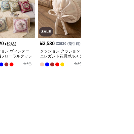
SALE
20
¥
3,530
¥
3,120
(税込)
(税込)
¥
3930
(割引前)
ション ヴィンテー
クッション クッション
クッション クッション
繍フローラルクッシ
エレガント花柄ボルスタ
ふわもこフルーツ抱き枕
コレクション
ー枕セット
ロング
全
5
色
全
5
色