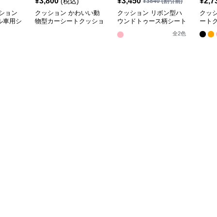
¥
3,800
¥
3,450
¥
2,7
(税込)
¥
3840
(割引前)
ション
クッション かわいい動
クッション リボン型ハ
クッ
ル車用シ
物型カーシートクッショ
ウンドトゥース柄シート
ート
ン
クッション
全
2
色