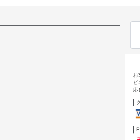
お
ビ
応
P