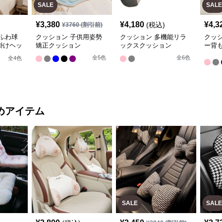
SALE
SALE
¥
3,380
¥
4,180
¥
4,3
(税込)
¥
3760
(割引前)
ふわ球
クッション 子供用姿勢
クッション 多機能リラ
クッ
掛けヘッ
矯正クッション
ックスクッション
ー背
全
5
色
全
6
色
全
4
色
めアイテム
SALE
SALE