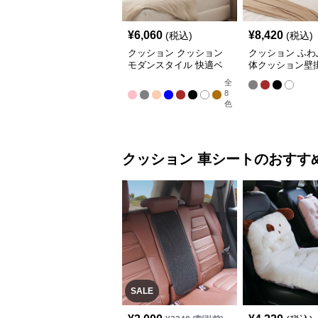
¥
6,060
¥
8,420
(税込)
(税込)
クッション クッション
クッション ふわ
モダンスタイル 快適ベ
体クッション壁
ッドヘッドボード
ドボード
全
8
色
クッション
車シート
のおすす
SALE