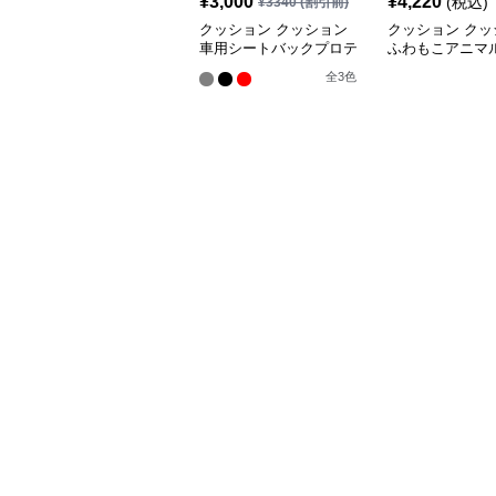
¥
3,000
¥
4,220
(税込)
¥
3340
(割引前)
クッション クッション
クッション クッ
車用シートバックプロテ
ふわもこアニマ
クター 3色展開
ートカバー
全
3
色