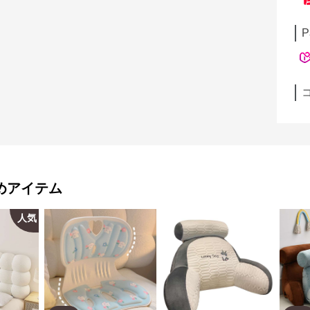
P
めアイテム
人気