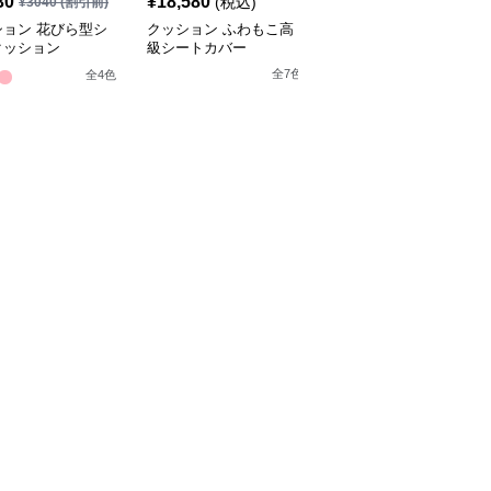
30
¥
18,580
¥
3,450
(税込)
¥
3040
(割引前)
¥
3840
(割引前)
ション 花びら型シ
クッション ふわもこ高
クッション くまさんシ
クッション
級シートカバー
ートカバーセット
全
7
色
全
4
色
全
10
色