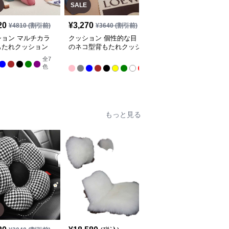
SALE
20
¥
3,270
¥
4,310
(税込)
¥
4810
(割引前)
¥
3640
(割引前)
ション マルチカラ
クッション 個性的な目
クッション コージーコ
もたれクッション
のネコ型背もたれクッシ
ーナークッション
ョン
全
7
全
全
3
色
色
9
色
もっと見る
SALE