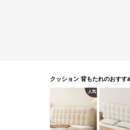
クッション
背もたれ
のおすす
人気