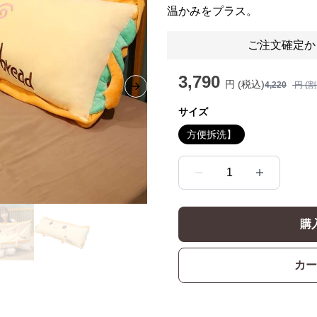
温かみをプラス。
ご注文確定か
3,790
円 (税込)
4,220
円 (
Next slide
サイズ
方便拆洗】
1
購
カー