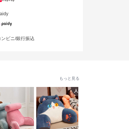
aidy
コンビニ/銀行振込
もっと見る
人気
人