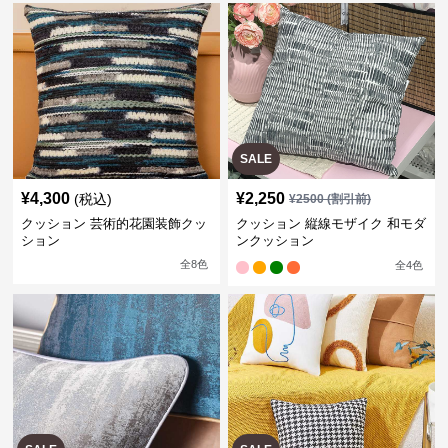
SALE
¥
4,300
¥
2,250
(税込)
¥
2500
(割引前)
クッション 芸術的花園装飾クッ
クッション 縦線モザイク 和モダ
ション
ンクッション
全
8
色
全
4
色