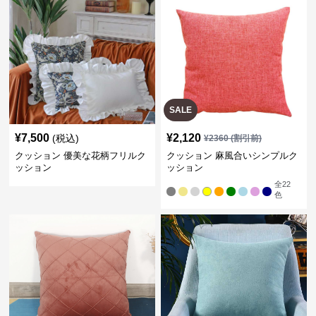
SALE
¥
7,500
¥
2,120
(税込)
¥
2360
(割引前)
クッション 優美な花柄フリルク
クッション 麻風合いシンプルク
ッション
ッション
全
22
色