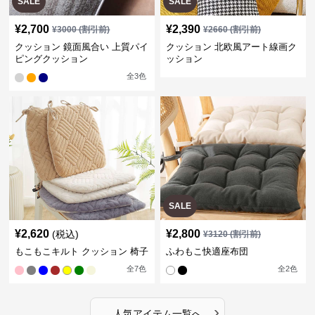
SALE
SALE
¥
2,700
¥
2,390
¥
3000
(割引前)
¥
2660
(割引前)
クッション 鏡面風合い 上質パイ
クッション 北欧風アート線画ク
ピングクッション
ッション
全
3
色
SALE
¥
2,620
¥
2,800
(税込)
¥
3120
(割引前)
もこもこキルト クッション 椅子
ふわもこ快適座布団
全
7
色
全
2
色
›
人気アイテム一覧へ