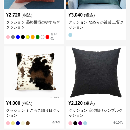
¥
2,720
¥
3,040
(税込)
(税込)
クッション 菱格模様のやすらぎ
クッション なめらか質感 上質ク
クッション
ッション
全
13
色
¥
4,000
¥
2,120
(税込)
(税込)
クッション もこもこ織り目クッ
クッション 麻混織りシンプルク
ション
ッション
全
7
色
全
10
色