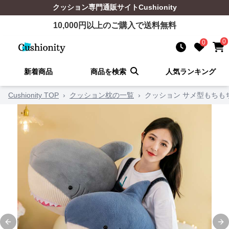
クッション
専門通販サイト
Cushionity
10,000
円以上のご購入で送料無料
0
0
新着商品
商品を検索
人気ランキング
Cushionity TOP
›
クッション枕の一覧
›
クッション サメ型もちも
Previous slide
Ne