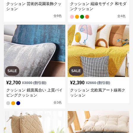
クッション 芸術的花園装飾クッ
クッション 縦線モザイク 和モダ
ション
ンクッション
全
8
色
全
4
色
SALE
SALE
¥
2,700
¥
2,390
¥
3000
(割引前)
¥
2660
(割引前)
クッション 鏡面風合い 上質パイ
クッション 北欧風アート線画ク
ピングクッション
ッション
全
3
色