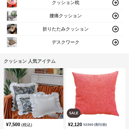
クッション枕
腰痛クッション
折りたたみクッション
デスクワーク
クッション 人気アイテム
SALE
¥
7,500
¥
2,120
(税込)
¥
2360
(割引前)