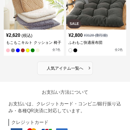
SALE
¥
2,620
¥
2,800
(税込)
¥
3120
(割引前)
もこもこキルト クッション 椅子
ふわもこ快適座布団
全
7
色
全
2
色
›
人気アイテム一覧へ
お支払い方法について
お支払いは、クレジットカード・コンビニ/銀行振り込
み・各種QR決済に対応しています。
クレジットカード