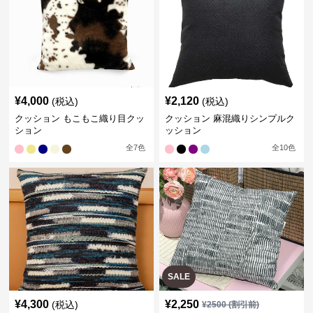
¥
4,000
¥
2,120
(税込)
(税込)
クッション もこもこ織り目クッ
クッション 麻混織りシンプルク
ション
ッション
全
7
色
全
10
色
SALE
¥
4,300
¥
2,250
(税込)
¥
2500
(割引前)