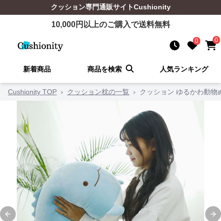
クッション
専門通販サイト
Cushionity
10,000
円以上のご購入で送料無料
0
0
新着商品
商品を検索
人気ランキング
Cushionity TOP
›
クッション枕の一覧
›
クッション ゆるかわ動物
Previous slide
Ne