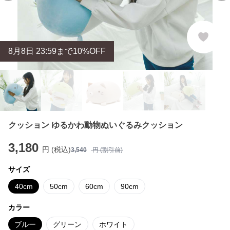
8
月
8
日 23:59まで10%OFF
クッション ゆるかわ動物ぬいぐるみクッション
3,180
円 (税込)
3,540
円 (割引前)
サイズ
40cm
50cm
60cm
90cm
カラー
ブルー
グリーン
ホワイト