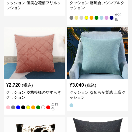
クッション 優美な花柄フリルク
クッション 麻風合いシンプルク
ッション
ッション
全
22
色
¥
2,720
¥
3,040
(税込)
(税込)
クッション 菱格模様のやすらぎ
クッション なめらか質感 上質ク
クッション
ッション
全
13
色