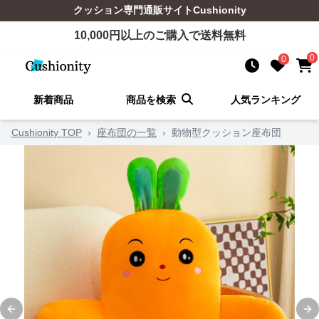
クッション
専門通販サイト
Cushionity
10,000
円以上のご購入で送料無料
0
0
新着商品
商品を検索
人気ランキング
Cushionity TOP
›
座布団の一覧
›
動物型クッション座布団
Previous slide
Ne