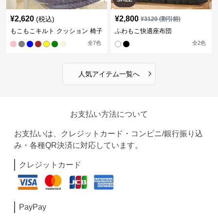
¥
2,620
¥
2,800
(税込)
¥
3120
(割引前)
もこもこキルト クッション 椅子
ふわもこ快適座布団
全
7
色
全
2
色
›
人気アイテム一覧へ
お支払い方法について
お支払いは、クレジットカード・コンビニ/銀行振り込
み・各種QR決済に対応しています。
クレジットカード
PayPay