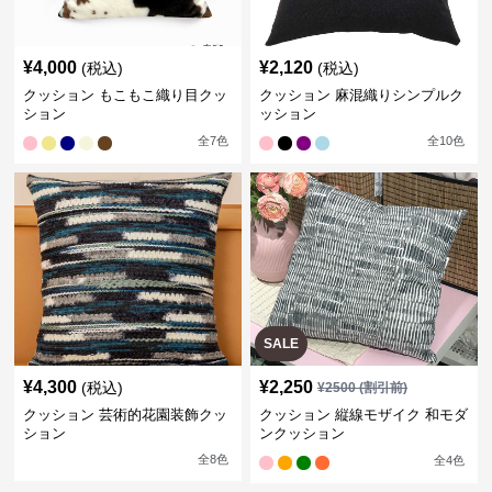
¥
4,000
¥
2,120
(税込)
(税込)
クッション もこもこ織り目クッ
クッション 麻混織りシンプルク
ション
ッション
全
7
色
全
10
色
SALE
¥
4,300
¥
2,250
(税込)
¥
2500
(割引前)
クッション 芸術的花園装飾クッ
クッション 縦線モザイク 和モダ
ション
ンクッション
全
8
色
全
4
色