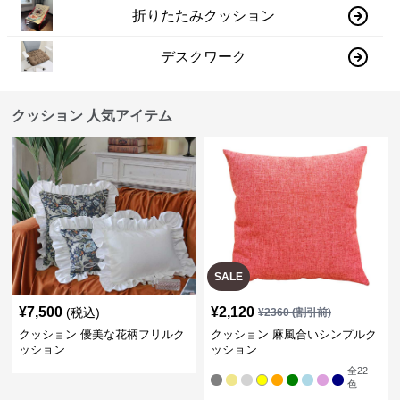
折りたたみクッション
デスクワーク
クッション 人気アイテム
SALE
¥
7,500
¥
2,120
(税込)
¥
2360
(割引前)
クッション 優美な花柄フリルク
クッション 麻風合いシンプルク
ッション
ッション
全
22
色