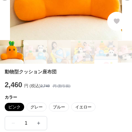
動物型クッション座布団
2,460
円 (税込)
2,740
円 (割引前)
カラー
ピンク
グレー
ブルー
イエロー
1