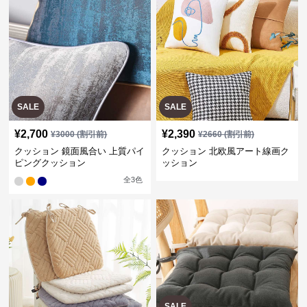
SALE
SALE
¥
2,700
¥
2,390
¥
3000
(割引前)
¥
2660
(割引前)
クッション 鏡面風合い 上質パイ
クッション 北欧風アート線画ク
ピングクッション
ッション
全
3
色
SALE