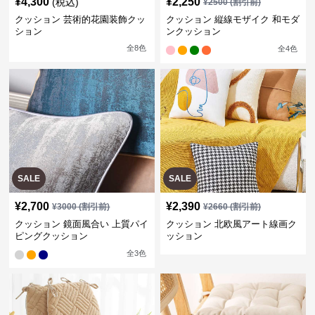
¥
4,300
¥
2,250
(税込)
¥
2500
(割引前)
クッション 芸術的花園装飾クッ
クッション 縦線モザイク 和モダ
ション
ンクッション
全
8
色
全
4
色
SALE
SALE
¥
2,700
¥
2,390
¥
3000
(割引前)
¥
2660
(割引前)
クッション 鏡面風合い 上質パイ
クッション 北欧風アート線画ク
ピングクッション
ッション
全
3
色