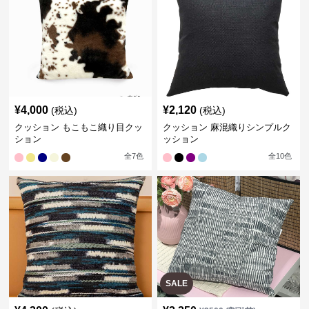
¥
4,000
¥
2,120
(税込)
(税込)
クッション もこもこ織り目クッ
クッション 麻混織りシンプルク
ション
ッション
全
7
色
全
10
色
SALE