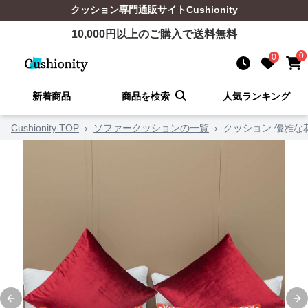
クッション
専門通販サイト
Cushionity
10,000
円以上のご購入で送料無料
0
0
新着商品
商品を検索
人気ランキング
Cushionity TOP
›
ソファークッションの一覧
›
クッション 優雅な
Previous slide
Ne