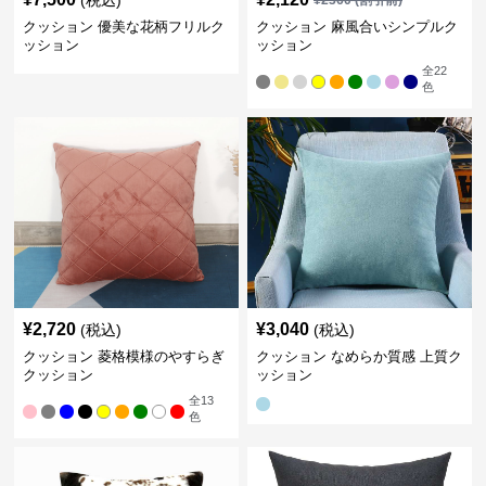
(税込)
¥
2360
(割引前)
クッション 優美な花柄フリルク
クッション 麻風合いシンプルク
ッション
ッション
全
22
色
¥
2,720
¥
3,040
(税込)
(税込)
クッション 菱格模様のやすらぎ
クッション なめらか質感 上質ク
クッション
ッション
全
13
色