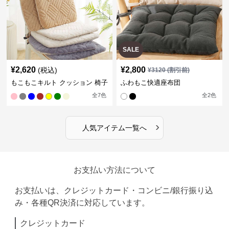
SALE
¥
2,620
¥
2,800
(税込)
¥
3120
(割引前)
もこもこキルト クッション 椅子
ふわもこ快適座布団
全
7
色
全
2
色
›
人気アイテム一覧へ
お支払い方法について
お支払いは、クレジットカード・コンビニ/銀行振り込
み・各種QR決済に対応しています。
クレジットカード