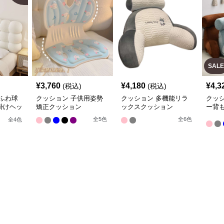
SALE
¥
3,760
¥
4,180
¥
4,3
(税込)
(税込)
ふわ球
クッション 子供用姿勢
クッション 多機能リラ
クッ
掛けヘッ
矯正クッション
ックスクッション
ー背
全
5
色
全
6
色
全
4
色