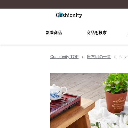
新着商品
商品を検索
Cushionity TOP
›
座布団の一覧
›
クッ