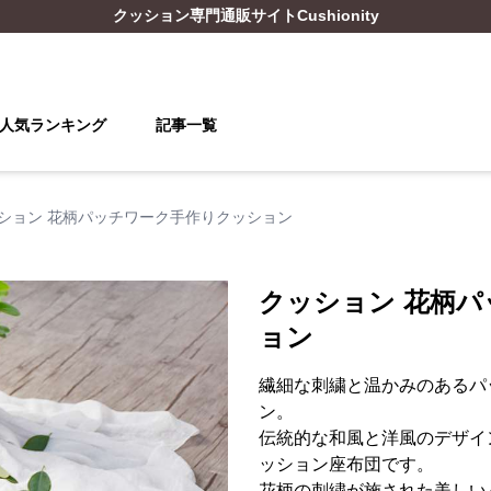
クッション
専門通販サイト
Cushionity
人気ランキング
記事一覧
ション 花柄パッチワーク手作りクッション
クッション 花柄
ョン
繊細な刺繍と温かみのあるパ
ン。
伝統的な和風と洋風のデザイ
ッション座布団です。
花柄の刺繍が施された美しい