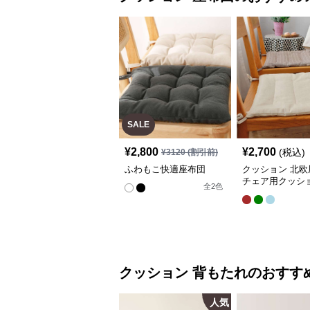
SALE
¥
2,800
¥
2,700
(税込)
¥
3120
(割引前)
ふわもこ快適座布団
クッション 北欧
チェア用クッシ
全
2
色
クッション
背もたれ
のおすす
人気