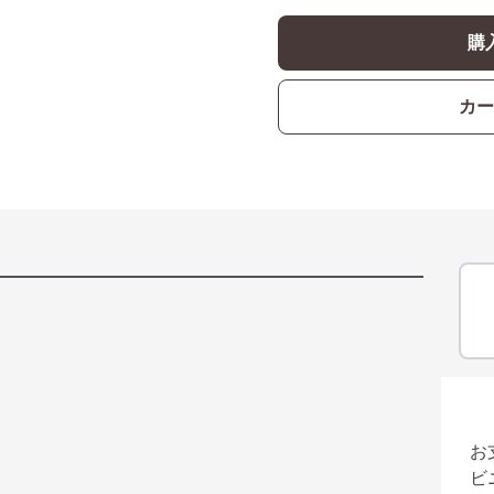
購
カー
お
ビ