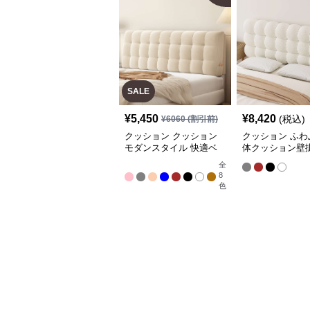
SALE
¥
5,450
¥
8,420
(税込)
¥
6060
(割引前)
クッション クッション
クッション ふわ
モダンスタイル 快適ベ
体クッション壁
ッドヘッドボード
ドボード
全
8
色