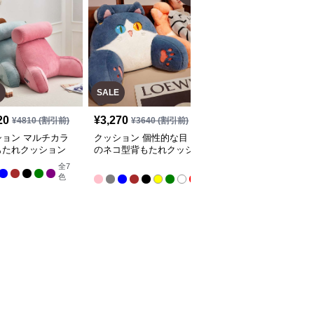
SALE
20
¥
3,270
¥
4,310
(税込)
¥
4810
(割引前)
¥
3640
(割引前)
ション マルチカラ
クッション 個性的な目
クッション コージーコ
もたれクッション
のネコ型背もたれクッシ
ーナークッション
ョン
全
7
全
全
3
色
色
9
色