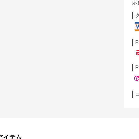
応
P
P
アイテム