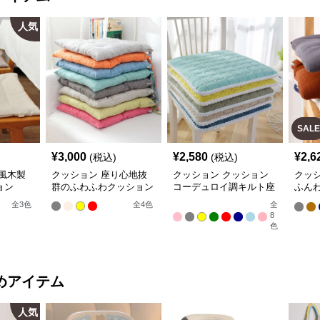
人気
SALE
¥
3,000
¥
2,580
¥
2,6
(税込)
(税込)
風木製
クッション 座り心地抜
クッション クッション
クッ
ョン
群のふわふわクッション
コーデュロイ調キルト座
ふん
布団
ェア
全
3
色
全
4
色
全
8
色
めアイテム
人気