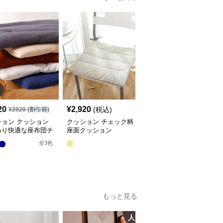
人
20
¥
2,920
¥
2,660
(税込)
(税込)
¥
2920
(割引前)
ション クッション
クッション チェック柄
クッション ふわふわ織
わり快適な座布団チ
座面クッション
り模様クッション座布団
パッド
全
3
色
もっと見る
人気
人