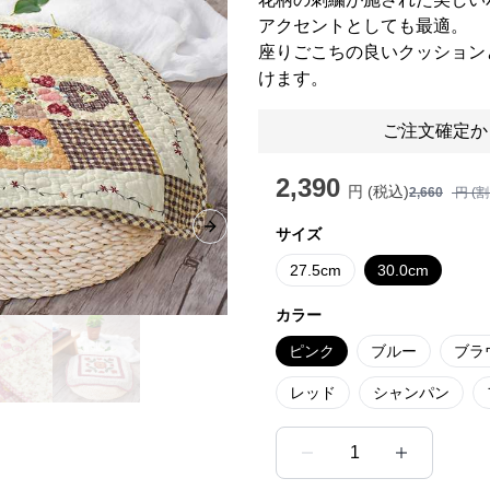
アクセントとしても最適。
座りごこちの良いクッション
けます。
ご注文確定か
2,390
円 (税込)
2,660
円 (
サイズ
Next slide
27.5cm
30.0cm
カラー
ピンク
ブルー
ブラ
レッド
シャンパン
1