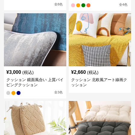
全
8
色
全
4
色
¥
3,000
¥
2,660
(税込)
(税込)
クッション 鏡面風合い 上質パイ
クッション 北欧風アート線画ク
ピングクッション
ッション
全
3
色