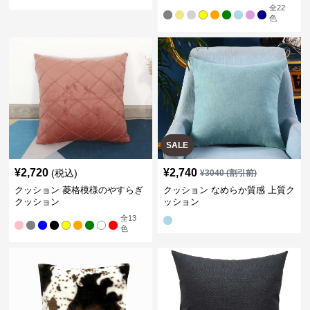
全
22
色
SALE
¥
2,720
¥
2,740
(税込)
¥
3040
(割引前)
クッション 菱格模様のやすらぎ
クッション なめらか質感 上質ク
クッション
ッション
全
13
色