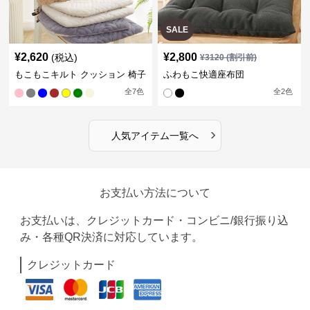
SALE
¥
2,620
¥
2,800
(税込)
¥
3120
(割引前)
もこもこキルト クッション 椅子
ふわもこ快適座布団
全
7
色
全
2
色
›
人気アイテム一覧へ
お支払い方法について
お支払いは、クレジットカード・コンビニ/銀行振り込
み・各種QR決済に対応しています。
クレジットカード