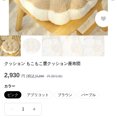
クッション もこもこ雲クッション座布団
2,930
円 (税込)
3,260
円 (割引前)
カラー
ピンク
アプリコット
ブラウン
パープル
1