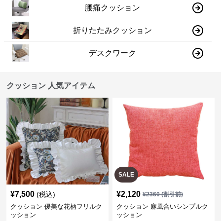
腰痛クッション
折りたたみクッション
デスクワーク
クッション 人気アイテム
SALE
¥
7,500
¥
2,120
(税込)
¥
2360
(割引前)
クッション 優美な花柄フリルク
クッション 麻風合いシンプルク
ッション
ッション