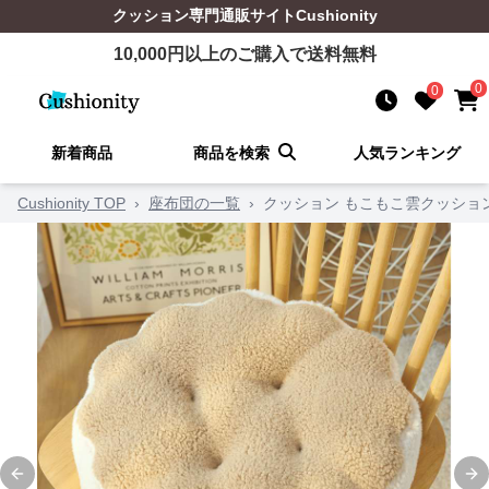
クッション
専門通販サイト
Cushionity
10,000
円以上のご購入で送料無料
0
0
新着商品
商品を検索
人気ランキング
Cushionity TOP
›
座布団の一覧
›
クッション もこもこ雲クッショ
Previous slide
Ne