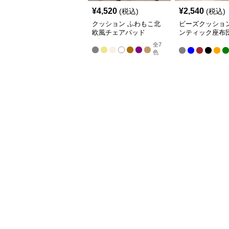
¥
4,520
¥
2,540
(税込)
(税込)
クッション ふわもこ北
ビーズクッション
欧風チェアパッド
ンティック座布
イニングチェア
全
7
色