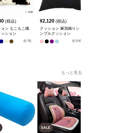
00
¥
2,120
¥
4,300
(税込)
(税込)
(税込)
ション もこもこ織
クッション 麻混織りシ
クッション 芸術的花園
クッション
ンプルクッション
装飾クッション
全
8
色
全
7
色
全
10
色
もっと見る
SALE
SALE