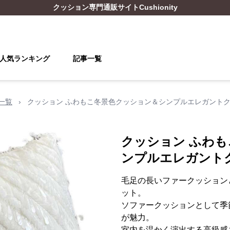
クッション
専門通販サイト
Cushionity
人気ランキング
記事一覧
一覧
›
クッション ふわもこ冬景色クッション＆シンプルエレガント
クッション ふわ
ンプルエレガント
毛足の長いファークッション
ット。
ソファークッションとして季
が魅力。
室内を温かく演出する高級感