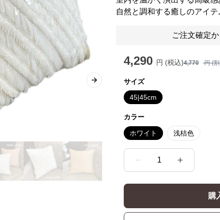
自然と調和する癒しのアイテ
ご注文確定か
4,290
円 (税込)
4,770
円 (
サイズ
Next slide
45|45cm
カラー
ホワイト
浅桔色
1
購