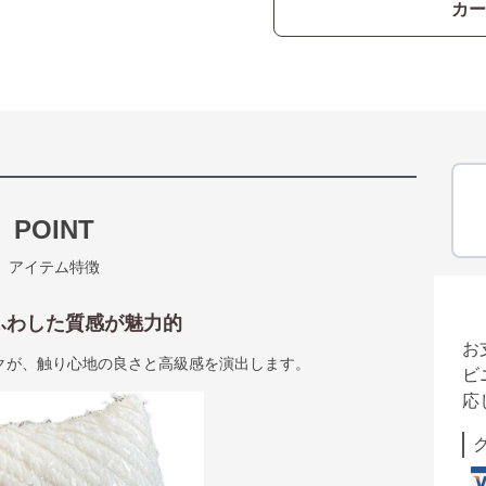
カー
POINT
アイテム特徴
わふわした質感が魅力的
お
クが、触り心地の良さと高級感を演出します。
ビ
応