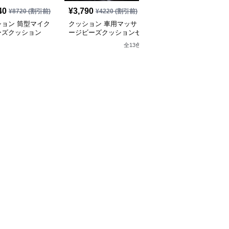
40
¥
3,790
¥
2,860
¥
8720
(割引前)
¥
4220
(割引前)
¥
3180
(割引前)
ション 筒型マイク
クッション 車用マッサ
クッション ゆったりく
ーズクッション
ージビーズクッションセ
つろげるビーズクッショ
ット
ン
全
13
色
全
9
色