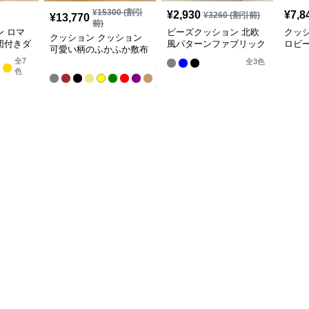
¥
15300
(割引
¥
2,930
¥
7,8
¥
3260
(割引前)
¥
13,770
前)
 ロマ
ビーズクッション 北欧
クッ
クッション クッション
団付きダ
風パターンファブリック
ロビ
可愛い柄のふかふか敷布
アームチェア
団
全
7
全
3
色
全
色
13
色