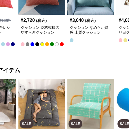
¥
2,720
¥
3,040
¥
4,0
(税込)
(税込)
割引前)
合いシ
クッション 菱格模様の
クッション なめらか質
クッ
ン
やすらぎクッション
感 上質クッション
り目
全
全
22
13
色
色
アイテム
SALE
SALE
SALE