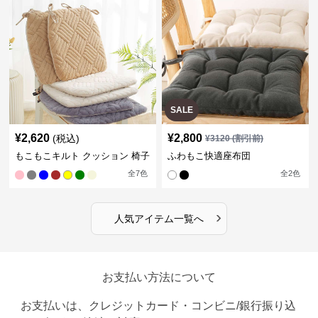
SALE
¥
2,620
¥
2,800
(税込)
¥
3120
(割引前)
もこもこキルト クッション 椅子
ふわもこ快適座布団
全
7
色
全
2
色
›
人気アイテム一覧へ
お支払い方法について
お支払いは、クレジットカード・コンビニ/銀行振り込