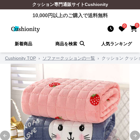
クッション
専門通販サイト
Cushionity
10,000
円以上のご購入で送料無料
0
0
新着商品
商品を検索
人気ランキング
Cushionity TOP
›
ソファークッションの一覧
›
クッション クッシ
Previous slide
Ne