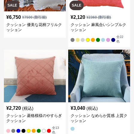
SALE
SALE
¥
6,750
¥
2,120
¥
7500
(割引前)
¥
2360
(割引前)
クッション 優美な花柄フリルク
クッション 麻風合いシンプルク
ッション
ッション
全
22
色
¥
2,720
¥
3,040
(税込)
(税込)
クッション 菱格模様のやすらぎ
クッション なめらか質感 上質ク
クッション
ッション
全
13
色