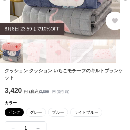
8
月
8
日 23:59まで10%OFF
クッション クッション いちごモチーフのキルトブランケ
ット
3,420
円 (税込)
3,800
円 (割引前)
カラー
ピンク
グレー
ブルー
ライトブルー
1