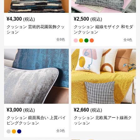
¥
4,300
¥
2,500
(税込)
(税込)
クッション 芸術的花園装飾クッ
クッション 縦線モザイク 和モダ
ション
ンクッション
全
8
色
全
4
色
¥
3,000
¥
2,660
(税込)
(税込)
クッション 鏡面風合い 上質パイ
クッション 北欧風アート線画ク
ピングクッション
ッション
全
3
色