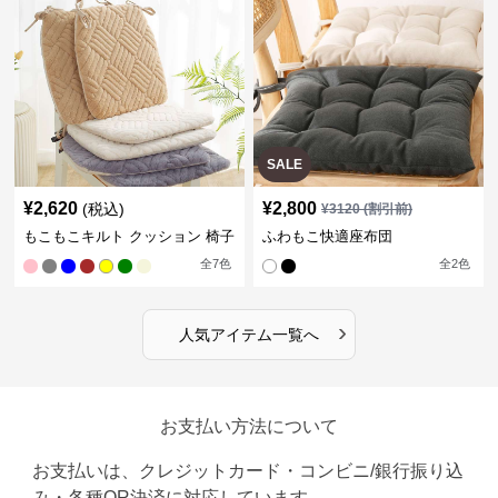
SALE
¥
2,620
¥
2,800
(税込)
¥
3120
(割引前)
もこもこキルト クッション 椅子
ふわもこ快適座布団
全
7
色
全
2
色
›
人気アイテム一覧へ
お支払い方法について
お支払いは、クレジットカード・コンビニ/銀行振り込
み・各種QR決済に対応しています。