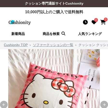
クッション
専門通販サイト
Cushionity
10,000
円以上のご購入で送料無料
0
0
新着商品
商品を検索
人気ランキング
Cushionity TOP
›
ソファークッションの一覧
›
クッション クッシ
Previous slide
Ne