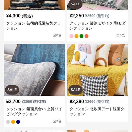
SALE
¥
4,300
¥
2,250
(税込)
¥
2500
(割引前)
クッション 芸術的花園装飾クッ
クッション 縦線モザイク 和モダ
ション
ンクッション
全
8
色
全
4
色
SALE
SALE
¥
2,700
¥
2,390
¥
3000
(割引前)
¥
2660
(割引前)
クッション 鏡面風合い 上質パイ
クッション 北欧風アート線画ク
ピングクッション
ッション
全
3
色