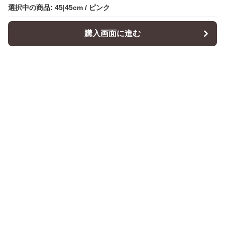
選択中の商品: 45|45cm / ピンク
購入画面に進む
Cushionity
について
会社概要
利用規約