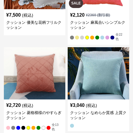
SALE
¥
7,500
¥
2,120
(税込)
¥
2360
(割引前)
クッション 優美な花柄フリルク
クッション 麻風合いシンプルク
ッション
ッション
全
22
色
¥
2,720
¥
3,040
(税込)
(税込)
クッション 菱格模様のやすらぎ
クッション なめらか質感 上質ク
クッション
ッション
全
13
色