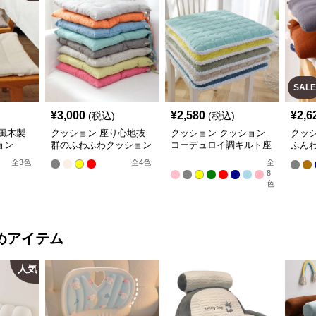
SALE
¥
3,000
¥
2,580
¥
2,6
(税込)
(税込)
風木製
クッション 座り心地抜
クッション クッション
クッ
ョン
群のふわふわクッション
コーデュロイ調キルト座
ふん
布団
ェア
全
3
色
全
4
色
全
8
色
めアイテム
人気