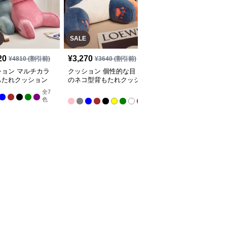
SALE
20
¥
3,270
¥
4,310
(税込)
¥
4810
(割引前)
¥
3640
(割引前)
ション マルチカラ
クッション 個性的な目
クッション コージーコ
もたれクッション
のネコ型背もたれクッシ
ーナークッション
ョン
全
7
全
全
3
色
色
9
色