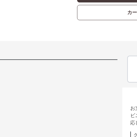
カー
お
ビ
応