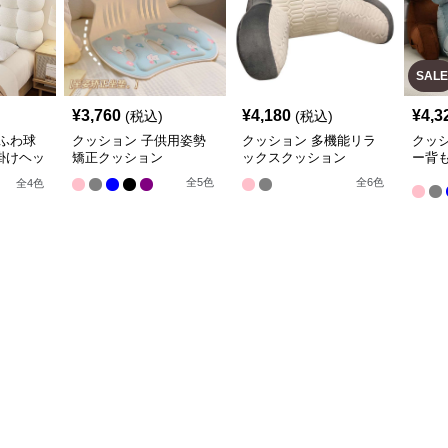
SALE
¥
3,760
¥
4,180
¥
4,3
(税込)
(税込)
ふわ球
クッション 子供用姿勢
クッション 多機能リラ
クッ
掛けヘッ
矯正クッション
ックスクッション
ー背
全
5
色
全
6
色
全
4
色