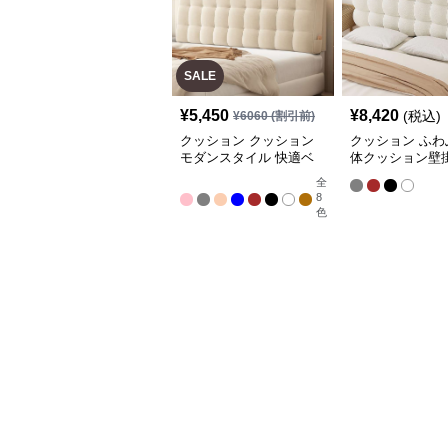
SALE
¥
5,450
¥
8,420
(税込)
¥
6060
(割引前)
クッション クッション
クッション ふわ
モダンスタイル 快適ベ
体クッション壁
ッドヘッドボード
ドボード
全
8
色