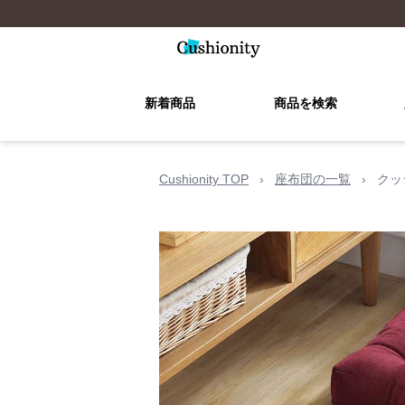
新着商品
商品を検索
Cushionity TOP
›
座布団の一覧
›
クッ