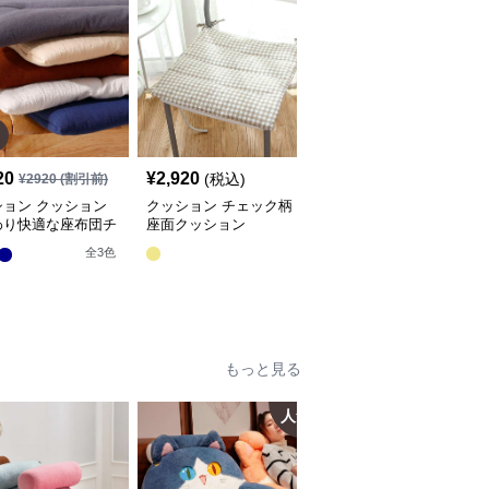
20
¥
2,920
¥
2,660
(税込)
(税込)
¥
2920
(割引前)
ション クッション
クッション チェック柄
クッション ふわふわ織
わり快適な座布団チ
座面クッション
り模様クッション座布団
パッド
全
3
色
もっと見る
人気
人