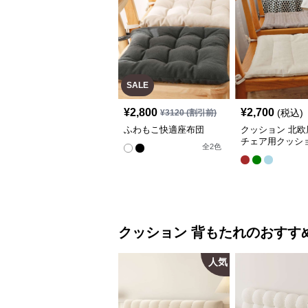
SALE
¥
2,800
¥
2,700
(税込)
¥
3120
(割引前)
ふわもこ快適座布団
クッション 北欧
チェア用クッシ
全
2
色
クッション
背もたれ
のおすす
人気