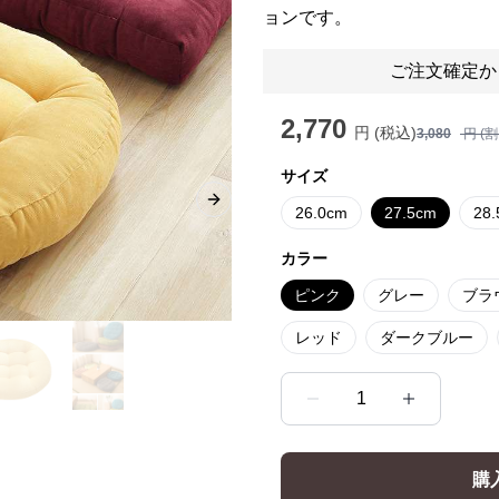
ョンです。
ご注文確定か
2,770
円 (税込)
3,080
円 (
サイズ
Next slide
26.0cm
27.5cm
28
カラー
ピンク
グレー
ブラ
レッド
ダークブルー
1
購