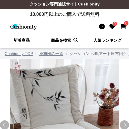
クッション
専門通販サイト
Cushionity
10,000
円以上のご購入で送料無料
0
0
新着商品
商品を検索
人気ランキング
Cushionity TOP
›
座布団の一覧
›
クッション 和風アート座布団ク
Previous slide
Ne