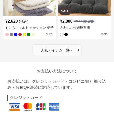
SALE
¥
2,620
¥
2,800
(税込)
¥
3120
(割引前)
もこもこキルト クッション 椅子
ふわもこ快適座布団
全
7
色
全
2
色
›
人気アイテム一覧へ
お支払い方法について
お支払いは、クレジットカード・コンビニ/銀行振り込
み・各種QR決済に対応しています。
クレジットカード