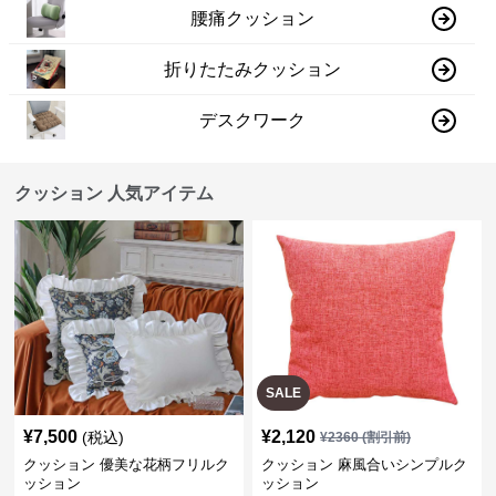
腰痛クッション
折りたたみクッション
デスクワーク
クッション 人気アイテム
SALE
¥
7,500
¥
2,120
(税込)
¥
2360
(割引前)
クッション 優美な花柄フリルク
クッション 麻風合いシンプルク
ッション
ッション