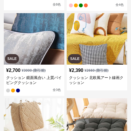
全
8
色
全
4
色
SALE
SALE
¥
2,700
¥
2,390
¥
3000
(割引前)
¥
2660
(割引前)
クッション 鏡面風合い 上質パイ
クッション 北欧風アート線画ク
ピングクッション
ッション
全
3
色