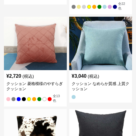
全
22
色
¥
2,720
¥
3,040
(税込)
(税込)
クッション 菱格模様のやすらぎ
クッション なめらか質感 上質ク
クッション
ッション
全
13
色