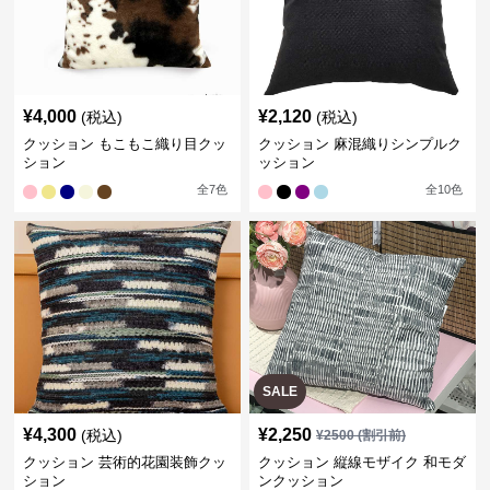
¥
4,000
¥
2,120
(税込)
(税込)
クッション もこもこ織り目クッ
クッション 麻混織りシンプルク
ション
ッション
全
7
色
全
10
色
SALE
¥
4,300
¥
2,250
(税込)
¥
2500
(割引前)
クッション 芸術的花園装飾クッ
クッション 縦線モザイク 和モダ
ション
ンクッション