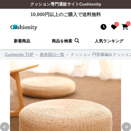
クッション
専門通販サイト
Cushionity
10,000
円以上のご購入で送料無料
0
0
新着商品
商品を検索
人気ランキング
Cushionity TOP
›
座布団の一覧
›
クッション 円形籐編みクッショ
Previous slide
Ne