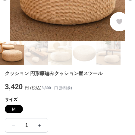
クッション 円形籐編みクッション畳スツール
3,420
円 (税込)
3,800
円 (割引前)
サイズ
M
1