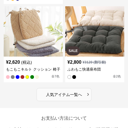
SALE
¥
2,620
¥
2,800
(税込)
¥
3120
(割引前)
もこもこキルト クッション 椅子
ふわもこ快適座布団
全
7
色
全
2
色
›
人気アイテム一覧へ
お支払い方法について