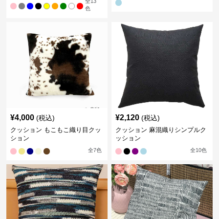
全
13
色
¥
4,000
¥
2,120
(税込)
(税込)
クッション もこもこ織り目クッ
クッション 麻混織りシンプルク
ション
ッション
全
7
色
全
10
色