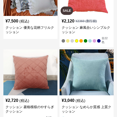
SALE
¥
7,500
¥
2,120
(税込)
¥
2360
(割引前)
クッション 優美な花柄フリルク
クッション 麻風合いシンプルク
ッション
ッション
全
22
色
¥
2,720
¥
3,040
(税込)
(税込)
クッション 菱格模様のやすらぎ
クッション なめらか質感 上質ク
クッション
ッション