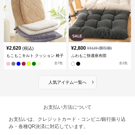
SALE
¥
2,620
¥
2,800
(税込)
¥
3120
(割引前)
もこもこキルト クッション 椅子
ふわもこ快適座布団
全
7
色
全
2
色
›
人気アイテム一覧へ
お支払い方法について
お支払いは、クレジットカード・コンビニ/銀行振り込
み・各種QR決済に対応しています。