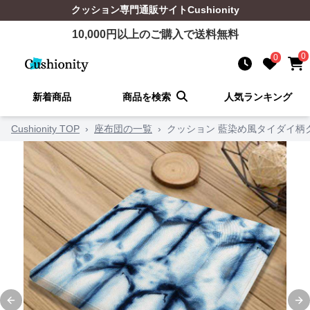
クッション
専門通販サイト
Cushionity
10,000
円以上のご購入で送料無料
0
0
新着商品
商品を検索
人気ランキング
Cushionity TOP
›
座布団の一覧
›
クッション 藍染め風タイダイ柄
Previous slide
Ne