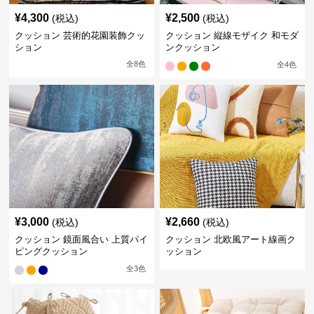
¥
4,300
¥
2,500
(税込)
(税込)
クッション 芸術的花園装飾クッ
クッション 縦線モザイク 和モダ
ション
ンクッション
全
8
色
全
4
色
¥
3,000
¥
2,660
(税込)
(税込)
クッション 鏡面風合い 上質パイ
クッション 北欧風アート線画ク
ピングクッション
ッション
全
3
色