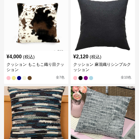
¥
4,000
¥
2,120
(税込)
(税込)
クッション もこもこ織り目クッ
クッション 麻混織りシンプルク
ション
ッション
全
7
色
全
10
色