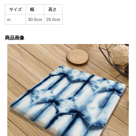
サイズ
幅
高さ
m
30.0cm
25.0cm
商品画像