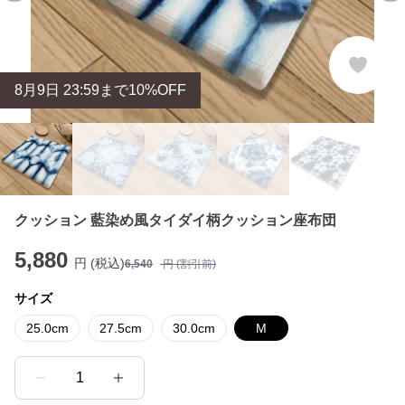
8
月
9
日 23:59まで10%OFF
クッション 藍染め風タイダイ柄クッション座布団
5,880
円 (税込)
6,540
円 (割引前)
サイズ
25.0cm
27.5cm
30.0cm
M
1