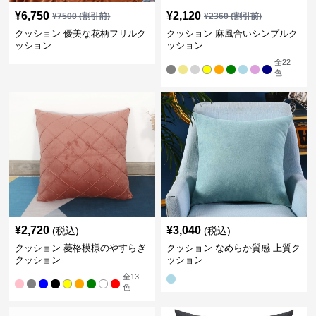
¥
6,750
¥
2,120
¥
7500
(割引前)
¥
2360
(割引前)
クッション 優美な花柄フリルク
クッション 麻風合いシンプルク
ッション
ッション
全
22
色
¥
2,720
¥
3,040
(税込)
(税込)
クッション 菱格模様のやすらぎ
クッション なめらか質感 上質ク
クッション
ッション
全
13
色