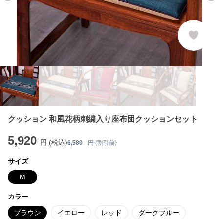
クッション 和風花柄刺繍入り座布団クッションセット
5,920
円 (税込)
6,580
円 (割引前)
サイズ
M
カラー
ブラウン
イエロー
レッド
ダークブルー