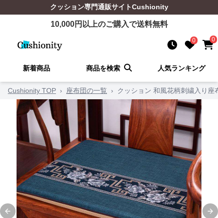
クッション
専門通販サイト
Cushionity
10,000
円以上のご購入で送料無料
0
0
新着商品
商品を検索
人気ランキング
Cushionity TOP
›
座布団の一覧
›
クッション 和風花柄刺繍入り座
Previous slide
Ne