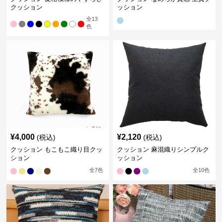
クッション
ッション
全
13
色
¥
4,000
¥
2,120
(税込)
(税込)
クッション もこもこ織り目クッ
クッション 麻混織りシンプルク
ション
ッション
全
7
色
全
10
色