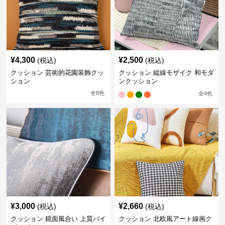
¥
4,300
¥
2,500
(税込)
(税込)
クッション 芸術的花園装飾クッ
クッション 縦線モザイク 和モダ
ション
ンクッション
全
8
色
全
4
色
¥
3,000
¥
2,660
(税込)
(税込)
クッション 鏡面風合い 上質パイ
クッション 北欧風アート線画ク