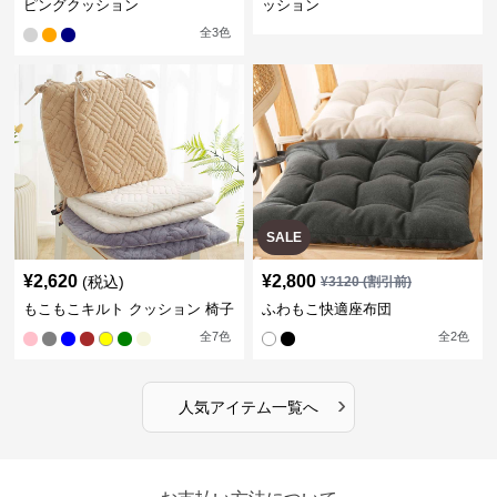
ピングクッション
ッション
全
3
色
SALE
¥
2,620
¥
2,800
(税込)
¥
3120
(割引前)
もこもこキルト クッション 椅子
ふわもこ快適座布団
全
7
色
全
2
色
›
人気アイテム一覧へ