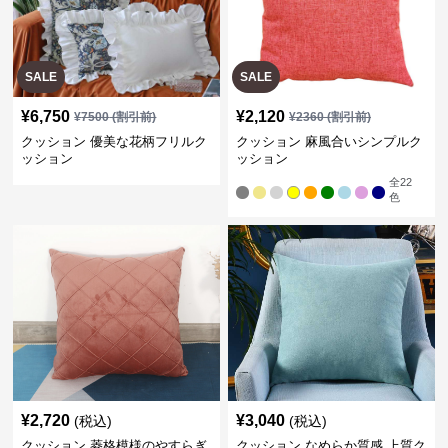
SALE
SALE
¥
6,750
¥
2,120
¥
7500
(割引前)
¥
2360
(割引前)
クッション 優美な花柄フリルク
クッション 麻風合いシンプルク
ッション
ッション
全
22
色
¥
2,720
¥
3,040
(税込)
(税込)
クッション 菱格模様のやすらぎ
クッション なめらか質感 上質ク