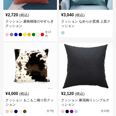
¥
2,720
¥
3,040
(税込)
(税込)
クッション 菱格模様のやすらぎ
クッション なめらか質感 上質ク
クッション
ッション
全
13
色
¥
4,000
¥
2,120
(税込)
(税込)
クッション もこもこ織り目クッ
クッション 麻混織りシンプルク
ション
ッション
全
7
色
全
10
色