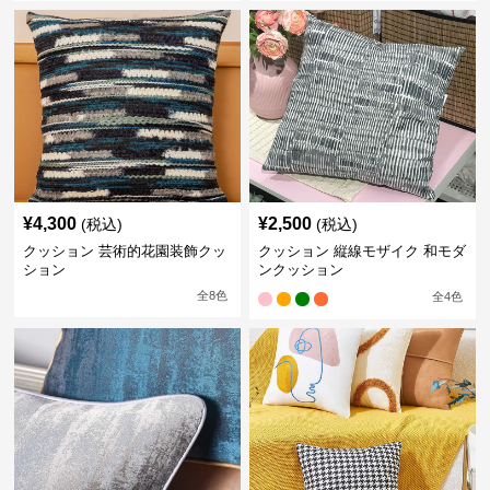
¥
4,300
¥
2,500
(税込)
(税込)
クッション 芸術的花園装飾クッ
クッション 縦線モザイク 和モダ
ション
ンクッション
全
8
色
全
4
色