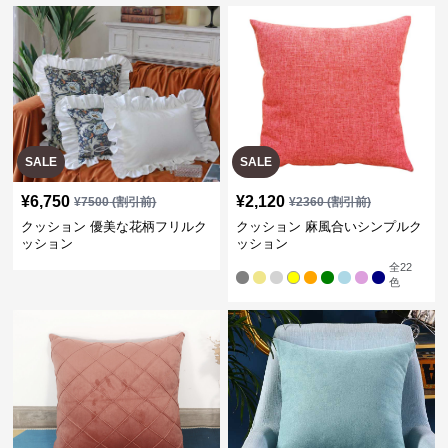
SALE
SALE
¥
6,750
¥
2,120
¥
7500
(割引前)
¥
2360
(割引前)
クッション 優美な花柄フリルク
クッション 麻風合いシンプルク
ッション
ッション
全
22
色