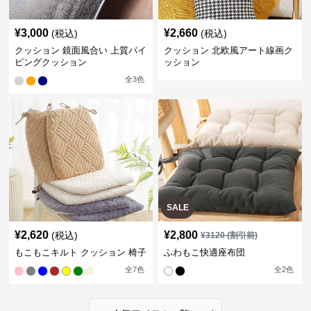
¥
3,000
¥
2,660
(税込)
(税込)
クッション 鏡面風合い 上質パイ
クッション 北欧風アート線画ク
ピングクッション
ッション
全
3
色
SALE
¥
2,620
¥
2,800
(税込)
¥
3120
(割引前)
もこもこキルト クッション 椅子
ふわもこ快適座布団
全
7
色
全
2
色