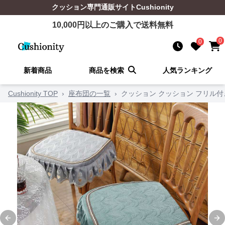
クッション
専門通販サイト
Cushionity
10,000
円以上のご購入で送料無料
0
0
新着商品
商品を検索
人気ランキング
Cushionity TOP
›
座布団の一覧
›
クッション クッション フリル
Previous slide
Ne