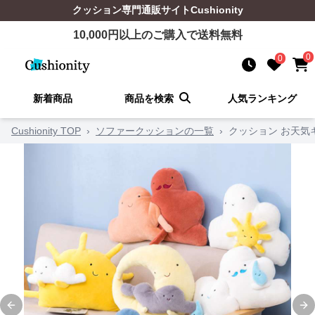
クッション
専門通販サイト
Cushionity
10,000
円以上のご購入で送料無料
0
0
新着商品
商品を検索
人気ランキング
Cushionity TOP
›
ソファークッションの一覧
›
クッション お天気
Previous slide
Ne