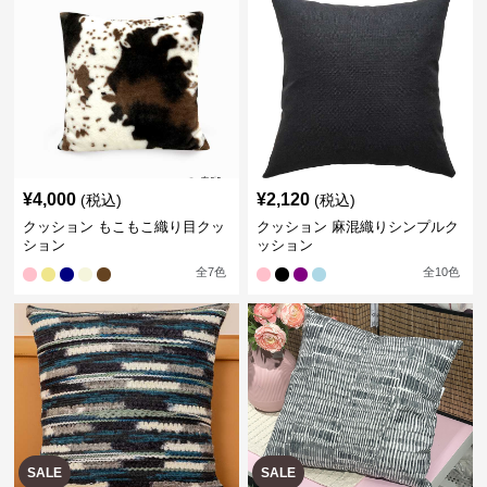
¥
4,000
¥
2,120
(税込)
(税込)
クッション もこもこ織り目クッ
クッション 麻混織りシンプルク
ション
ッション
全
7
色
全
10
色
SALE
SALE