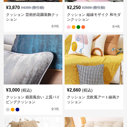
¥
3,870
¥
2,250
¥
4300
(割引前)
¥
2500
(割引前)
クッション 芸術的花園装飾クッ
クッション 縦線モザイク 和モダ
ション
ンクッション
全
8
色
全
4
色
¥
3,000
¥
2,660
(税込)
(税込)
クッション 鏡面風合い 上質パイ
クッション 北欧風アート線画ク
ピングクッション
ッション
全
3
色