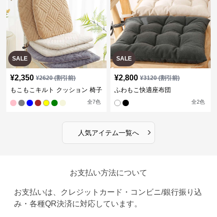
SALE
SALE
¥
2,350
¥
2,800
¥
2620
(割引前)
¥
3120
(割引前)
もこもこキルト クッション 椅子
ふわもこ快適座布団
全
7
色
全
2
色
›
人気アイテム一覧へ
お支払い方法について
お支払いは、クレジットカード・コンビニ/銀行振り込
み・各種QR決済に対応しています。