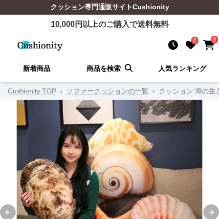
クッション
専門通販サイト
Cushionity
10,000
円以上のご購入で送料無料
0
0
新着商品
商品を検索
人気ランキング
Cushionity TOP
›
ソファークッションの一覧
›
クッション 海の生
Previous slide
Ne