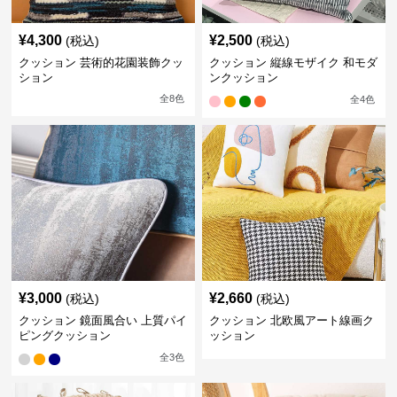
¥
4,300
¥
2,500
(税込)
(税込)
クッション 芸術的花園装飾クッ
クッション 縦線モザイク 和モダ
ション
ンクッション
全
8
色
全
4
色
¥
3,000
¥
2,660
(税込)
(税込)
クッション 鏡面風合い 上質パイ
クッション 北欧風アート線画ク
ピングクッション
ッション
全
3
色