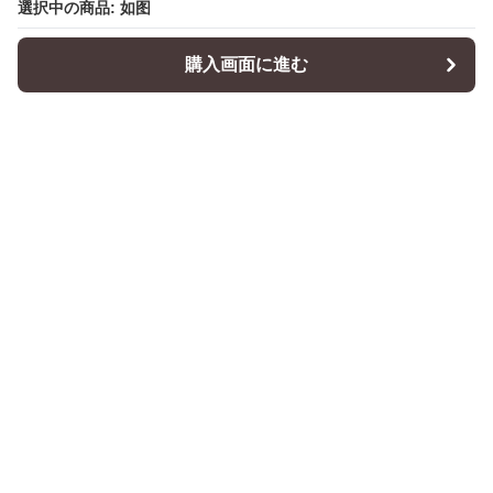
選択中の商品: 如图
購入画面に進む
Cushionity
について
会社概要
利用規約