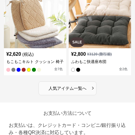
SALE
¥
2,620
¥
2,800
(税込)
¥
3120
(割引前)
もこもこキルト クッション 椅子
ふわもこ快適座布団
全
7
色
全
2
色
›
人気アイテム一覧へ
お支払い方法について
お支払いは、クレジットカード・コンビニ/銀行振り込
み・各種QR決済に対応しています。