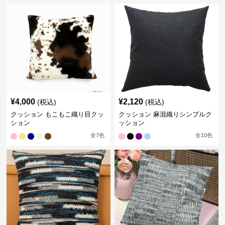
¥
4,000
¥
2,120
(税込)
(税込)
クッション もこもこ織り目クッ
クッション 麻混織りシンプルク
ション
ッション
全
7
色
全
10
色