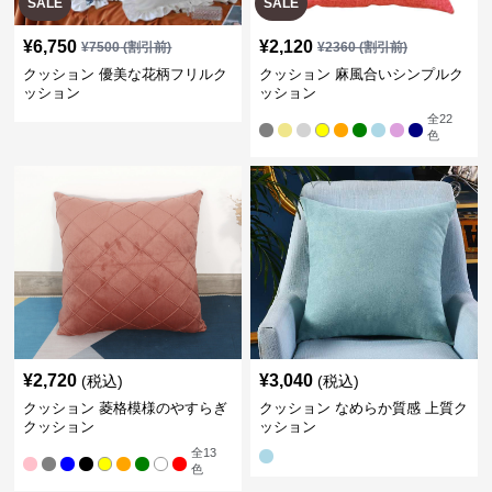
SALE
SALE
¥
6,750
¥
2,120
¥
7500
(割引前)
¥
2360
(割引前)
クッション 優美な花柄フリルク
クッション 麻風合いシンプルク
ッション
ッション
全
22
色
¥
2,720
¥
3,040
(税込)
(税込)
クッション 菱格模様のやすらぎ
クッション なめらか質感 上質ク
クッション
ッション
全
13
色