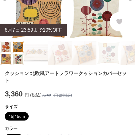
8
月
7
日 23:59まで10%OFF
クッション 北欧風アートフラワークッションカバーセッ
ト
3,360
円 (税込)
3,740
円 (割引前)
サイズ
45|45cm
カラー