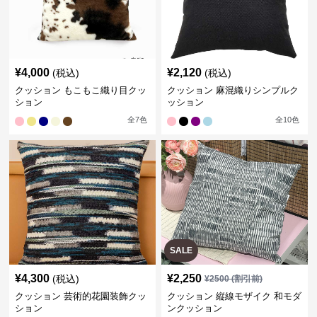
¥
4,000
¥
2,120
(税込)
(税込)
クッション もこもこ織り目クッ
クッション 麻混織りシンプルク
ション
ッション
全
7
色
全
10
色
SALE
¥
4,300
¥
2,250
(税込)
¥
2500
(割引前)
クッション 芸術的花園装飾クッ
クッション 縦線モザイク 和モダ
ション
ンクッション