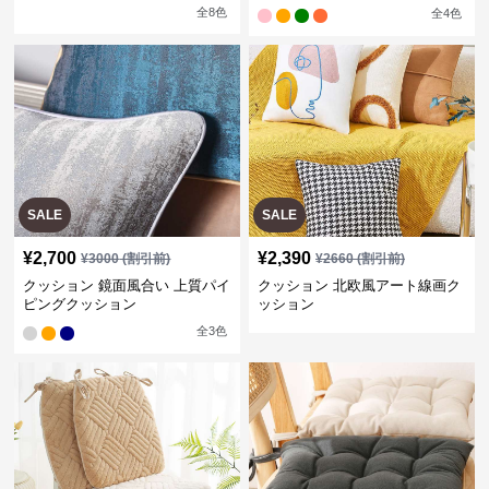
全
8
色
全
4
色
SALE
SALE
¥
2,700
¥
2,390
¥
3000
(割引前)
¥
2660
(割引前)
クッション 鏡面風合い 上質パイ
クッション 北欧風アート線画ク
ピングクッション
ッション
全
3
色