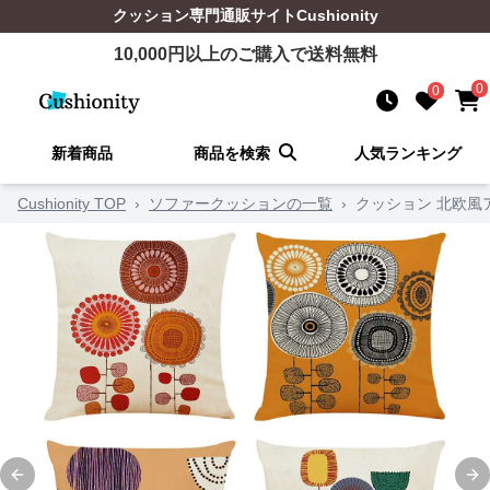
クッション
専門通販サイト
Cushionity
10,000
円以上のご購入で送料無料
0
0
新着商品
商品を検索
人気ランキング
Cushionity TOP
›
ソファークッションの一覧
›
クッション 北欧風
Previous slide
Ne