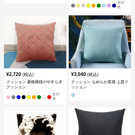
全
22
色
¥
2,720
¥
3,040
(税込)
(税込)
クッション 菱格模様のやすらぎ
クッション なめらか質感 上質ク
クッション
ッション
全
13
色