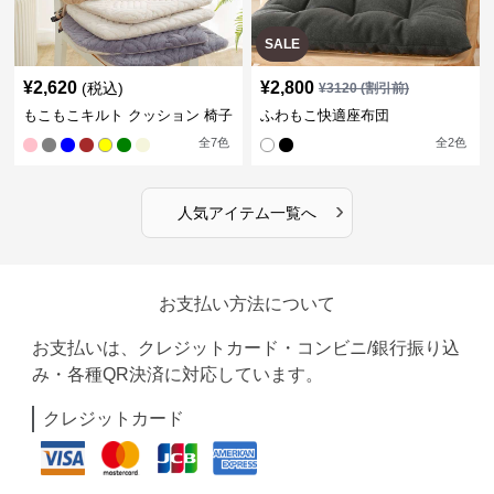
SALE
¥
2,620
¥
2,800
(税込)
¥
3120
(割引前)
もこもこキルト クッション 椅子
ふわもこ快適座布団
全
7
色
全
2
色
›
人気アイテム一覧へ
お支払い方法について
お支払いは、クレジットカード・コンビニ/銀行振り込
み・各種QR決済に対応しています。
クレジットカード