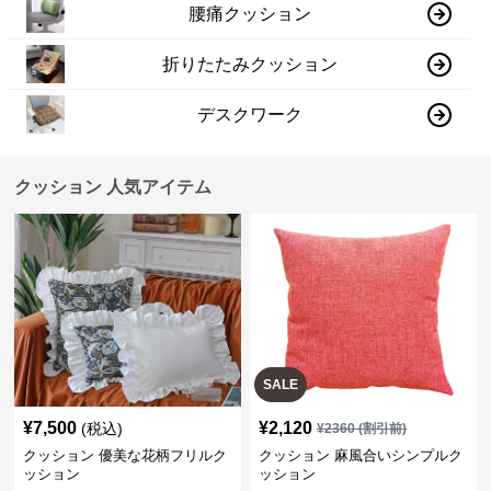
腰痛クッション
折りたたみクッション
デスクワーク
クッション 人気アイテム
SALE
¥
7,500
¥
2,120
(税込)
¥
2360
(割引前)
クッション 優美な花柄フリルク
クッション 麻風合いシンプルク
ッション
ッション