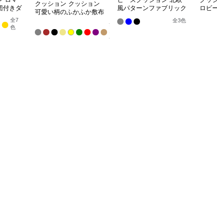
クッション クッション
団付きダ
風パターンファブリック
ロビ
可愛い柄のふかふか敷布
アームチェア
団
全
7
全
3
色
全
色
13
色