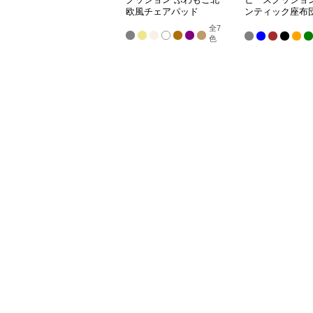
欧風チェアパッド
ンティック座布
イニングチェア
全
7
色