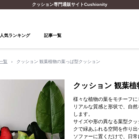
クッション
専門通販サイト
Cushionity
人気ランキング
記事一覧
一覧
›
クッション 観葉植物の葉っぱ型クッション
クッション 観葉
様々な植物の葉をモチーフに
リアルな質感と形状で、自然
します。
サイズや形の異なる葉型クッ
クで緑あふれる空間を作り出
ソファーに置くだけで、日常