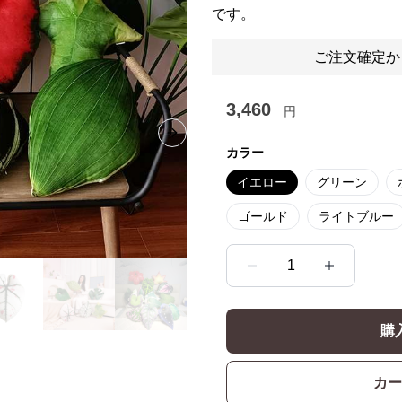
です。
ご注文確定か
3,460
円
Next slide
カラー
イエロー
グリーン
ゴールド
ライトブルー
1
購
カー