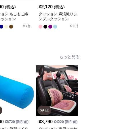
00
¥
2,120
¥
4,300
(税込)
(税込)
(税込)
ション もこもこ織
クッション 麻混織りシ
クッション 芸術的花園
クッション
ンプルクッション
装飾クッション
全
8
色
全
7
色
全
10
色
もっと見る
SALE
SALE
40
¥
3,790
¥
2,860
¥
8720
(割引前)
¥
4220
(割引前)
¥
3180
(割引前)
ション 筒型マイク
クッション 車用マッサ
クッション ゆったりく