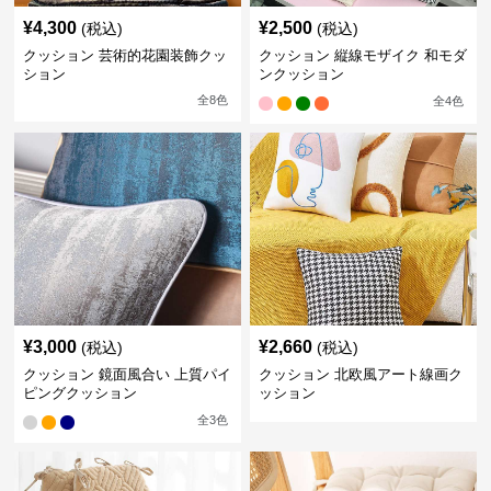
¥
4,300
¥
2,500
(税込)
(税込)
クッション 芸術的花園装飾クッ
クッション 縦線モザイク 和モダ
ション
ンクッション
全
8
色
全
4
色
¥
3,000
¥
2,660
(税込)
(税込)
クッション 鏡面風合い 上質パイ
クッション 北欧風アート線画ク
ピングクッション
ッション
全
3
色