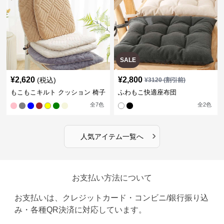
SALE
¥
2,620
¥
2,800
(税込)
¥
3120
(割引前)
もこもこキルト クッション 椅子
ふわもこ快適座布団
全
7
色
全
2
色
›
人気アイテム一覧へ
お支払い方法について
お支払いは、クレジットカード・コンビニ/銀行振り込
み・各種QR決済に対応しています。