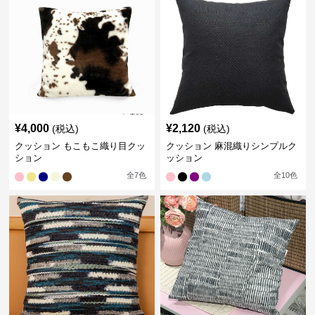
¥
4,000
¥
2,120
(税込)
(税込)
クッション もこもこ織り目クッ
クッション 麻混織りシンプルク
ション
ッション
全
7
色
全
10
色