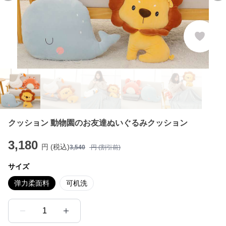
クッション 動物園のお友達ぬいぐるみクッション
3,180
円 (税込)
3,540
円 (割引前)
サイズ
弹力柔面料
可机洗
1