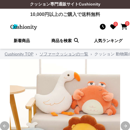
クッション
専門通販サイト
Cushionity
10,000
円以上のご購入で送料無料
0
0
新着商品
商品を検索
人気ランキング
Cushionity TOP
›
ソファークッションの一覧
›
クッション 動物園
Previous slide
Ne