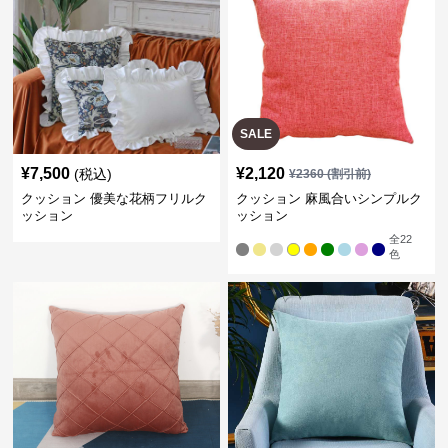
SALE
¥
7,500
¥
2,120
(税込)
¥
2360
(割引前)
クッション 優美な花柄フリルク
クッション 麻風合いシンプルク
ッション
ッション
全
22
色