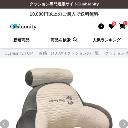
クッション
専門通販サイト
Cushionity
10,000
円以上のご購入で送料無料
0
0
新着商品
商品を検索
人気ランキング
Cushionity TOP
›
冷感・ひんやりクッションの一覧
›
クッション
Previous slide
Ne