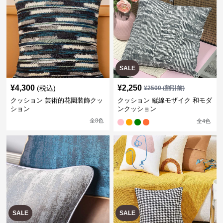
SALE
¥
4,300
¥
2,250
(税込)
¥
2500
(割引前)
クッション 芸術的花園装飾クッ
クッション 縦線モザイク 和モダ
ション
ンクッション
全
8
色
全
4
色
SALE
SALE