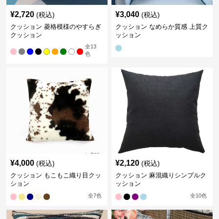
¥
2,720
¥
3,040
(税込)
(税込)
クッション 菱格模様のやすらぎ
クッション なめらか質感 上質ク
クッション
ッション
全
13
色
¥
4,000
¥
2,120
(税込)
(税込)
クッション もこもこ織り目クッ
クッション 麻混織りシンプルク
ション
ッション
全
7
色
全
10
色