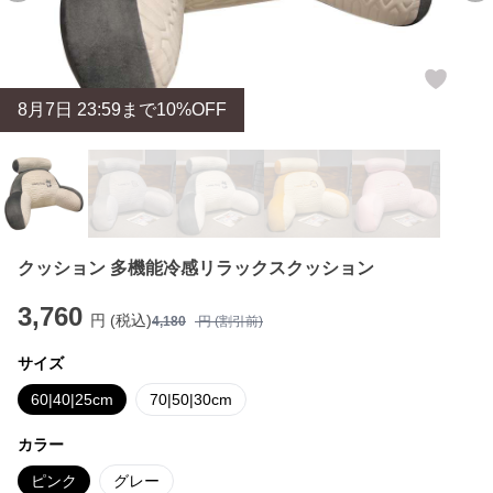
8
月
7
日 23:59まで10%OFF
クッション 多機能冷感リラックスクッション
3,760
円 (税込)
4,180
円 (割引前)
サイズ
60|40|25cm
70|50|30cm
カラー
ピンク
グレー