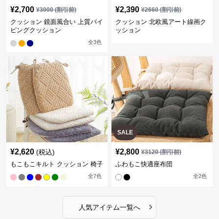
¥
2,700
¥
2,390
¥
3000
(割引前)
¥
2660
(割引前)
クッション 鏡面風合い 上質パイ
クッション 北欧風アート線画ク
ピングクッション
ッション
全
3
色
SALE
¥
2,620
¥
2,800
(税込)
¥
3120
(割引前)
もこもこキルト クッション 椅子
ふわもこ快適座布団
全
7
色
全
2
色
›
人気アイテム一覧へ