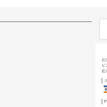
お
ビ
応
P