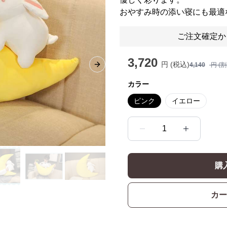
おやすみ時の添い寝にも最適
ご注文確定か
3,720
円 (税込)
4,140
円 (
Next slide
カラー
ピンク
イエロー
1
購
カー