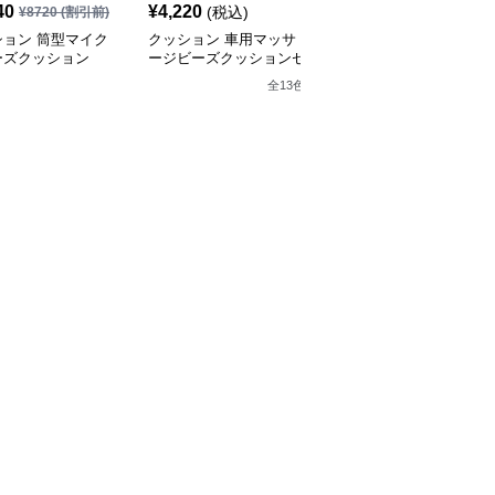
40
¥
4,220
¥
2,860
(税込)
¥
8720
(割引前)
¥
3180
(割引前)
ション 筒型マイク
クッション 車用マッサ
クッション ゆったりく
ーズクッション
ージビーズクッションセ
つろげるビーズクッショ
ット
ン
全
13
色
全
9
色