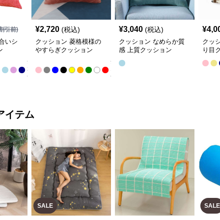
¥
2,720
¥
3,040
¥
4,0
(税込)
(税込)
割引前)
合いシ
クッション 菱格模様の
クッション なめらか質
クッ
ン
やすらぎクッション
感 上質クッション
り目
全
全
22
13
色
色
アイテム
SALE
SALE