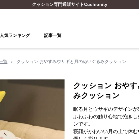
クッション
専門通販サイト
Cushionity
人気ランキング
記事一覧
一覧
›
クッション おやすみウサギと月のぬいぐるみクッション
クッション おや
みクッション
眠る月とウサギのデザインが
ふわふわの触り心地で抱きし
ンです。
寝顔がかわいい月の上で休む
優しく彩ります。