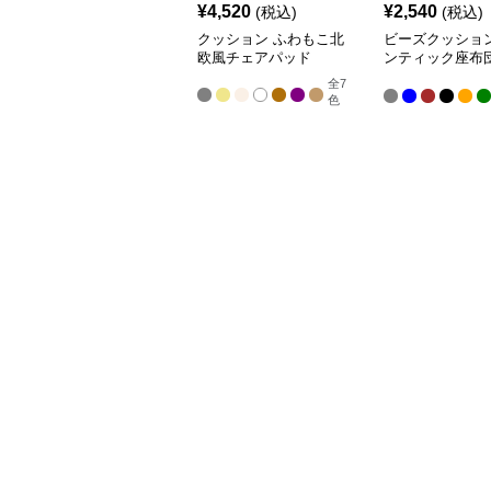
¥
4,520
¥
2,540
(税込)
(税込)
クッション ふわもこ北
ビーズクッション
欧風チェアパッド
ンティック座布
イニングチェア
全
7
色