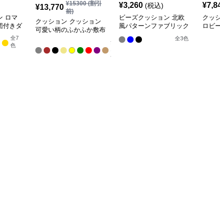
¥
15300
(割引
¥
3,260
¥
7,8
(税込)
¥
13,770
前)
 ロマ
ビーズクッション 北欧
クッ
クッション クッション
団付きダ
風パターンファブリック
ロビ
可愛い柄のふかふか敷布
アームチェア
団
全
7
全
3
色
全
色
13
色