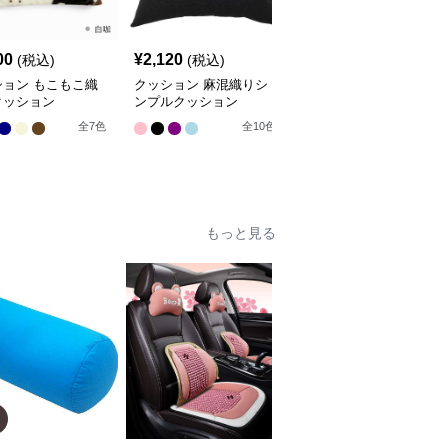
00
¥
2,120
¥
4,300
(税込)
(税込)
(税込)
ション もこもこ織
クッション 麻混織りシ
クッション 芸術的花園
クッション
ンプルクッション
装飾クッション
全
8
色
全
7
色
全
10
色
もっと見る
SALE